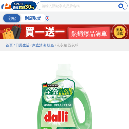
宅配
到店取貨
首頁
/ 日用生活
/ 家庭清潔 殺蟲
/ 洗衣精 洗衣球