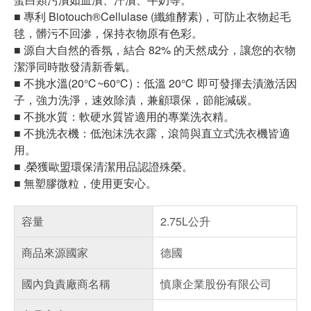
■ 專利 Biotouch®Cellulase (纖維酵素)，可防止衣物起毛
毬，髒污不回滲，保持衣物原有色彩。
■ 源自大自然的香氛，結合 82% 的天然成分，讓您的衣物
潔淨同時散發清新香氣。
■ 不挑水溫(20℃~60℃)：低溫 20℃ 即可發揮去漬激活因
子，強力洗淨，速效除漬，兼顧環保，節能減碳。
■ 不挑水質：軟硬水質皆適用的專業洗衣精。
■ 不挑洗衣機：低泡沫洗衣露，滾筒與直立式洗衣機皆適
用。
■ .榮獲歐盟環保清潔用品認證殊榮。
■ 無塑膠微粒，使用更安心。
容量
2.75L公升
商品來源國家
德國
國內負責廠商名稱
慎康企業股份有限公司