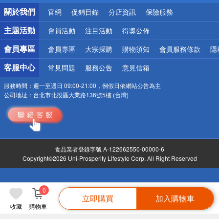
銀行優惠
關於我們
官網
促銷目錄
分店資訊
保險服務
偏遠地區配送
詐騙網頁！請小心！
主題活動
會員活動
注目活動
得獎公佈
會員專區
會員專區
大宗採購
購物須知
會員服務條款
隱
客服中心
常見問題
服務公告
意見信箱
服務時間：
週一至週日 09:00-21:00，例假日依網站公告為主
公司地址：
台北市北投區大業路136號5樓 (台灣)
食品業者登錄字號 A-122662550-00000-6
Copyright©2026 Uni-Prosperity Lifestyle Corp. All Right Reserved
0
立即購買
加入購物車
收藏
購物車