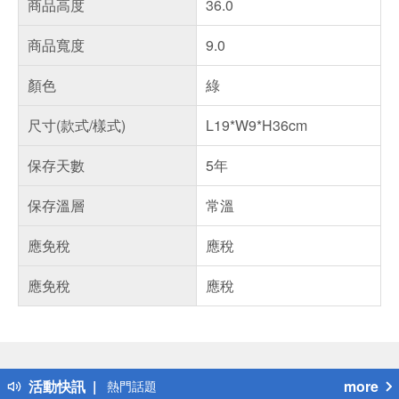
商品高度
36.0
商品寬度
9.0
顏色
綠
尺寸(款式/樣式)
L19*W9*H36cm
保存天數
5年
保存溫層
常溫
應免稅
應稅
應免稅
應稅
偏遠地區配送
詐騙網頁！請小心！
得獎公告
活動快訊
more
熱門話題