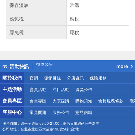
保存溫層
常溫
應免稅
應稅
應免稅
應稅
偏遠地區配送
詐騙網頁！請小心！
得獎公告
活動快訊
more
熱門話題
銀行優惠
關於我們
官網
促銷目錄
分店資訊
保險服務
偏遠地區配送
詐騙網頁！請小心！
主題活動
會員活動
注目活動
得獎公佈
會員專區
會員專區
大宗採購
購物須知
會員服務條款
隱
客服中心
常見問題
服務公告
意見信箱
服務時間：
週一至週日 09:00-21:00，例假日依網站公告為主
公司地址：
台北市北投區大業路136號5樓 (台灣)