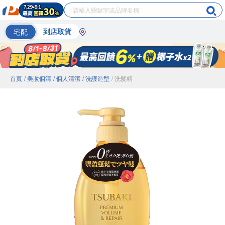
宅配
到店取貨
首頁
/ 美妝個清
/ 個人清潔
/ 洗護造型
/ 洗髮精