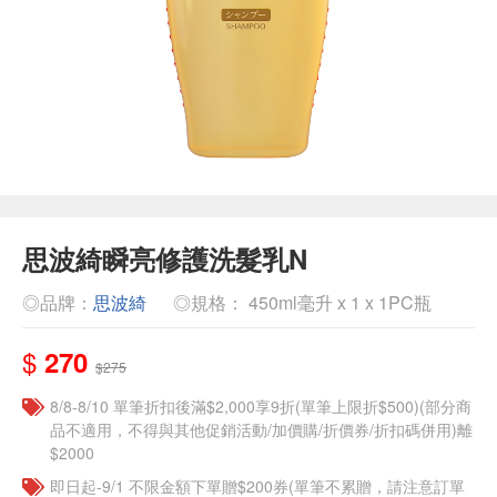
思波綺瞬亮修護洗髮乳N
◎品牌：
思波綺
◎規格： 450ml毫升 x 1 x 1PC瓶
$
270
$275
8/8-8/10 單筆折扣後滿$2,000享9折(單筆上限折$500)(部分商
品不適用，不得與其他促銷活動/加價購/折價券/折扣碼併用)離
$2000
即日起-9/1 不限金額下單贈$200券(單筆不累贈，請注意訂單