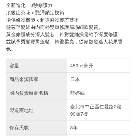
全新進化！0秒修護力
頂級山茶花ｘ艷澤鎖定技術
損傷修護機能ｘ超導瞬護髮芯技術
髮芯至髮絲由內而外雙重修護扁塌細軟髮質。
黃金修護成分深入髮芯，針對髮絲損傷給予深度修護
並賦予秀髮豐盈蓬鬆、輕盈柔亮，從頭散發迷人花果香
氛。
容量
450ml毫升
商品來源國家
日本
國內負責廠商名稱
菲婷絲
臺北市中正區仁愛路2段
製造商地址
99號7樓
保存天數
3年