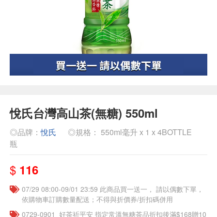
悅氏台灣高山茶(無糖) 550ml
◎品牌：
悅氏
◎規格： 550ml毫升 x 1 x 4BOTTLE
瓶
$
116
07/29 08:00-09/01 23:59 此商品買一送一， 請以偶數下單，
依購物車訂購數量配送；不得與折價券/折扣碼併用
​​0729-0901_好茶祈平安 指定常溫無糖茶品折扣後滿$168贈10