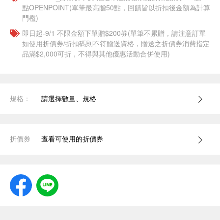
點OPENPOINT(單筆最高贈50點，回饋皆以折扣後金額為計算
門檻)
即日起-9/1 不限金額下單贈$200券(單筆不累贈，請注意訂單
如使用折價券/折扣碼則不符贈送資格，贈送之折價券消費指定
品滿$2,000可折，不得與其他優惠活動合併使用)
規格：
請選擇數量、規格
折價券
查看可使用的折價券