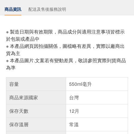
商品資訊
配送及售後服務說明
※ 製造日期與有效期限，商品成分與適用注意事項皆標示
於包裝或產品中
※ 本產品網頁因拍攝關係，圖檔略有差異，實際以廠商出
貨為主
※ 本產品圖片.文案若有變動差異，敬請參照實際到貨商品
為準
容量
550ml毫升
商品來源國家
台灣
保存天數
12月
保存溫層
常溫