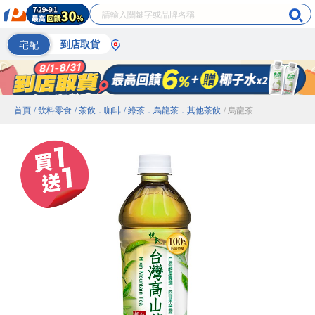
宅配
到店取貨
首頁
/ 飲料零食
/ 茶飲．咖啡
/ 綠茶．烏龍茶．其他茶飲
/ 烏龍茶