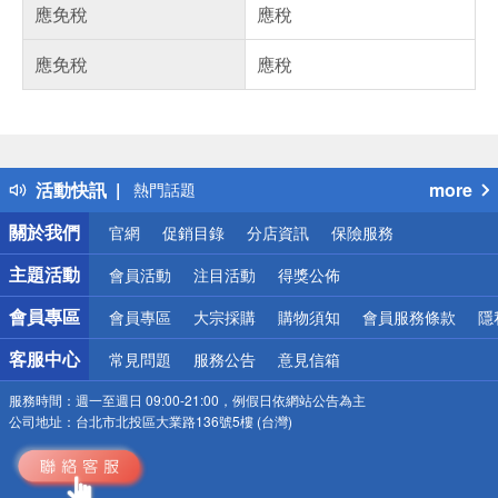
應免稅
應稅
應免稅
應稅
偏遠地區配送
詐騙網頁！請小心！
得獎公告
活動快訊
more
熱門話題
銀行優惠
關於我們
官網
促銷目錄
分店資訊
保險服務
偏遠地區配送
詐騙網頁！請小心！
主題活動
會員活動
注目活動
得獎公佈
會員專區
會員專區
大宗採購
購物須知
會員服務條款
隱
客服中心
常見問題
服務公告
意見信箱
服務時間：
週一至週日 09:00-21:00，例假日依網站公告為主
公司地址：
台北市北投區大業路136號5樓 (台灣)