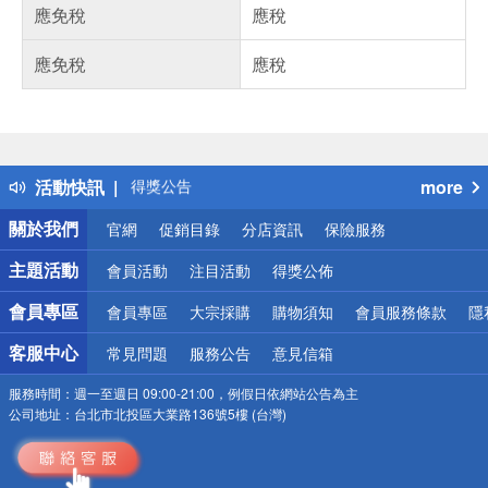
應免稅
應稅
應免稅
應稅
偏遠地區配送
詐騙網頁！請小心！
得獎公告
活動快訊
more
熱門話題
銀行優惠
關於我們
官網
促銷目錄
分店資訊
保險服務
偏遠地區配送
詐騙網頁！請小心！
主題活動
會員活動
注目活動
得獎公佈
會員專區
會員專區
大宗採購
購物須知
會員服務條款
隱
客服中心
常見問題
服務公告
意見信箱
服務時間：
週一至週日 09:00-21:00，例假日依網站公告為主
公司地址：
台北市北投區大業路136號5樓 (台灣)