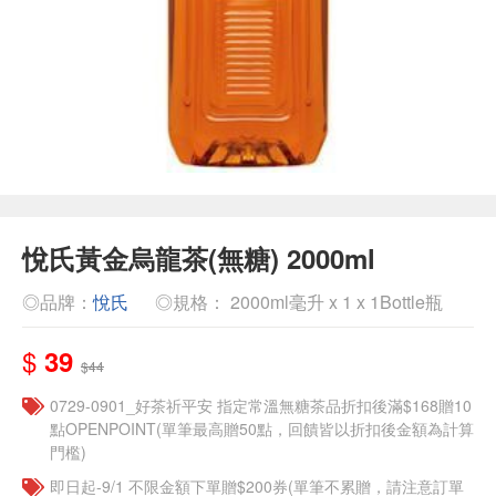
悅氏黃金烏龍茶(無糖) 2000ml
◎品牌：
悅氏
◎規格： 2000ml毫升 x 1 x 1Bottle瓶
$
39
$44
​​0729-0901_好茶祈平安 指定常溫無糖茶品折扣後滿$168贈10
點OPENPOINT(單筆最高贈50點，回饋皆以折扣後金額為計算
門檻)
即日起-9/1 不限金額下單贈$200券(單筆不累贈，請注意訂單