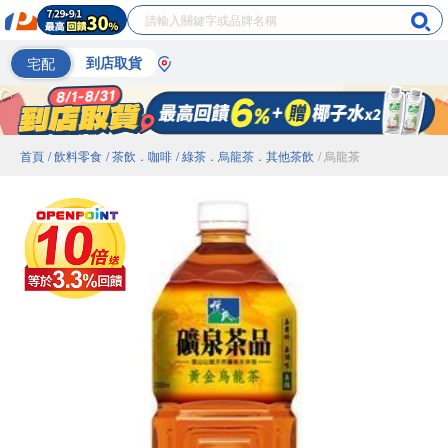
宅配
到店取貨
首頁
/ 飲料零食
/ 茶飲．咖啡
/ 綠茶．烏龍茶．其他茶飲
/ 烏龍茶