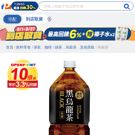
宅配
到店取貨
首頁
/ 飲料零食
/ 茶飲．咖啡
/ 綠茶．烏龍茶．其他茶飲
/ 烏龍茶