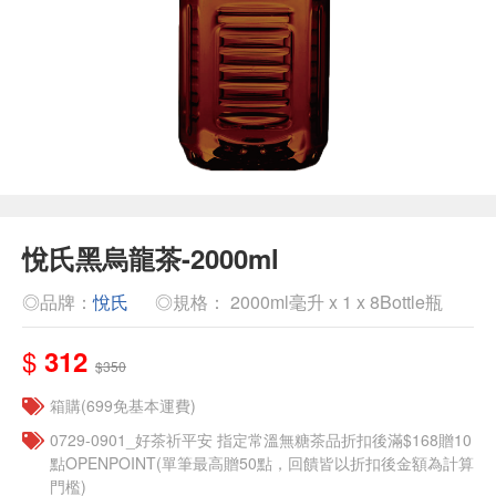
悅氏黑烏龍茶-2000ml
◎品牌：
悅氏
◎規格： 2000ml毫升 x 1 x 8Bottle瓶
$
312
$350
箱購(699免基本運費)
​​0729-0901_好茶祈平安 指定常溫無糖茶品折扣後滿$168贈10
點OPENPOINT(單筆最高贈50點，回饋皆以折扣後金額為計算
門檻)