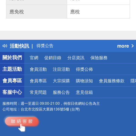
應免稅
應稅
偏遠地區配送
詐騙網頁！請小心！
得獎公告
活動快訊
more
熱門話題
銀行優惠
關於我們
官網
促銷目錄
分店資訊
保險服務
偏遠地區配送
詐騙網頁！請小心！
主題活動
會員活動
注目活動
得獎公佈
會員專區
會員專區
大宗採購
購物須知
會員服務條款
隱
客服中心
常見問題
服務公告
意見信箱
服務時間：
週一至週日 09:00-21:00，例假日依網站公告為主
公司地址：
台北市北投區大業路136號5樓 (台灣)