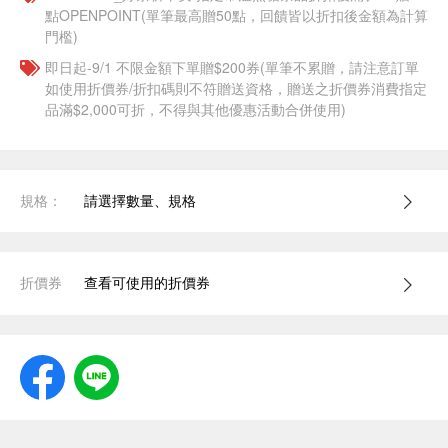
點OPENPOINT(單筆最高贈50點，回饋皆以折扣後金額為計算
門檻)
即日起-9/1 不限金額下單贈$200券(單筆不累贈，請注意訂單
如使用折價券/折扣碼則不符贈送資格，贈送之折價券消費指定
品滿$2,000可折，不得與其他優惠活動合併使用)
規格：
請選擇數量、規格
折價券
查看可使用的折價券