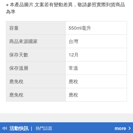
※ 本產品圖片.文案若有變動差異，敬請參照實際到貨商品
為準
容量
550ml毫升
商品來源國家
台灣
保存天數
12月
保存溫層
常溫
應免稅
應稅
應免稅
應稅
偏遠地區配送
詐騙網頁！請小心！
得獎公告
活動快訊
more
熱門話題