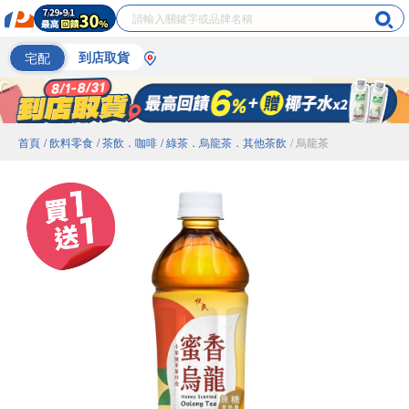
宅配
到店取貨
首頁
/ 飲料零食
/ 茶飲．咖啡
/ 綠茶．烏龍茶．其他茶飲
/ 烏龍茶