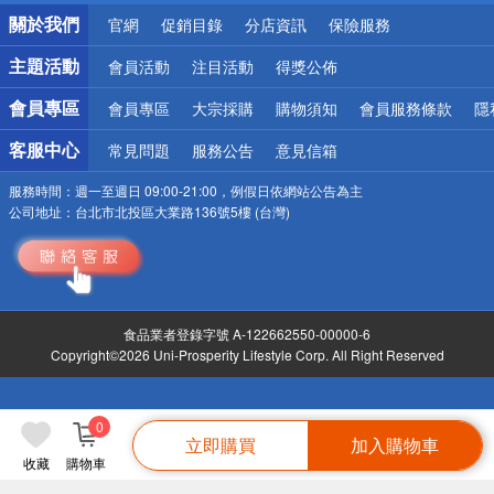
銀行優惠
關於我們
官網
促銷目錄
分店資訊
保險服務
偏遠地區配送
詐騙網頁！請小心！
主題活動
會員活動
注目活動
得獎公佈
會員專區
會員專區
大宗採購
購物須知
會員服務條款
隱
客服中心
常見問題
服務公告
意見信箱
服務時間：
週一至週日 09:00-21:00，例假日依網站公告為主
公司地址：
台北市北投區大業路136號5樓 (台灣)
食品業者登錄字號 A-122662550-00000-6
Copyright©2026 Uni-Prosperity Lifestyle Corp. All Right Reserved
0
立即購買
加入購物車
收藏
購物車