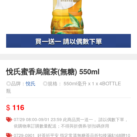
悅氏蜜香烏龍茶(無糖) 550ml
◎品牌：
悅氏
◎規格： 550ml毫升 x 1 x 4BOTTLE
瓶
$
116
07/29 08:00-09/01 23:59 此商品買一送一， 請以偶數下單，
依購物車訂購數量配送；不得與折價券/折扣碼併用
​​0729-0901_好茶祈平安 指定常溫無糖茶品折扣後滿$168贈10