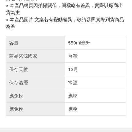
※ 本產品網頁因拍攝關係，圖檔略有差異，實際以廠商出
貨為主
※ 本產品圖片.文案若有變動差異，敬請參照實際到貨商品
為準
容量
550ml毫升
商品來源國家
台灣
保存天數
12月
保存溫層
常溫
應免稅
應稅
應免稅
應稅
偏遠地區配送
詐騙網頁！請小心！