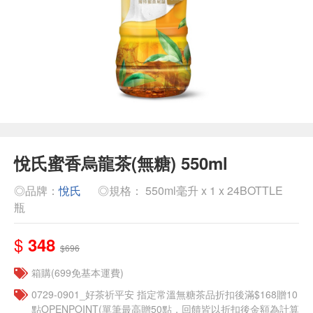
悅氏蜜香烏龍茶(無糖) 550ml
◎品牌：
悅氏
◎規格： 550ml毫升 x 1 x 24BOTTLE
瓶
$
348
$696
箱購(699免基本運費)
​​0729-0901_好茶祈平安 指定常溫無糖茶品折扣後滿$168贈10
點OPENPOINT(單筆最高贈50點，回饋皆以折扣後金額為計算