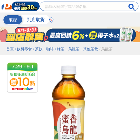
宅配
到店取貨
首頁
/ 飲料零食
/ 茶飲．咖啡
/ 綠茶．烏龍茶．其他茶飲
/ 烏龍茶