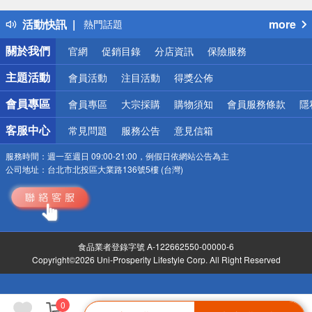
得獎公告
活動快訊
more
熱門話題
銀行優惠
關於我們
官網
促銷目錄
分店資訊
保險服務
偏遠地區配送
詐騙網頁！請小心！
主題活動
會員活動
注目活動
得獎公佈
會員專區
會員專區
大宗採購
購物須知
會員服務條款
隱
客服中心
常見問題
服務公告
意見信箱
服務時間：
週一至週日 09:00-21:00，例假日依網站公告為主
公司地址：
台北市北投區大業路136號5樓 (台灣)
食品業者登錄字號 A-122662550-00000-6
Copyright©2026 Uni-Prosperity Lifestyle Corp. All Right Reserved
0