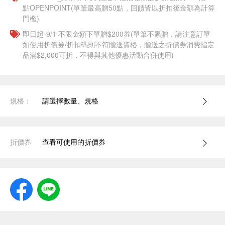
點OPENPOINT(單筆最高贈50點，回饋皆以折扣後金額為計算
門檻)
即日起-9/1 不限金額下單贈$200券(單筆不累贈，請注意訂單
如使用折價券/折扣碼則不符贈送資格，贈送之折價券消費指定
品滿$2,000可折，不得與其他優惠活動合併使用)
規格：
請選擇數量、規格
折價券
查看可使用的折價券