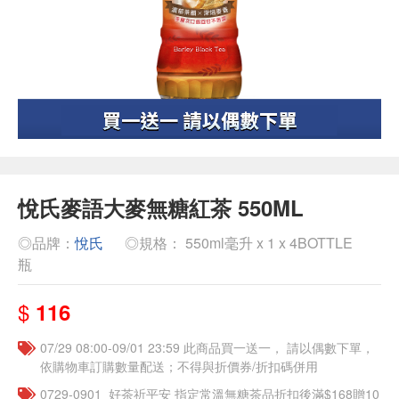
悅氏麥語大麥無糖紅茶 550ML
◎品牌：
悅氏
◎規格： 550ml毫升 x 1 x 4BOTTLE
瓶
$
116
07/29 08:00-09/01 23:59 此商品買一送一， 請以偶數下單，
依購物車訂購數量配送；不得與折價券/折扣碼併用
​​0729-0901_好茶祈平安 指定常溫無糖茶品折扣後滿$168贈10