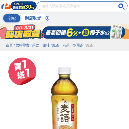
宅配
到店取貨
首頁
/ 飲料零食
/ 茶飲．咖啡
/ 紅茶．花茶．水果茶
/ 紅茶