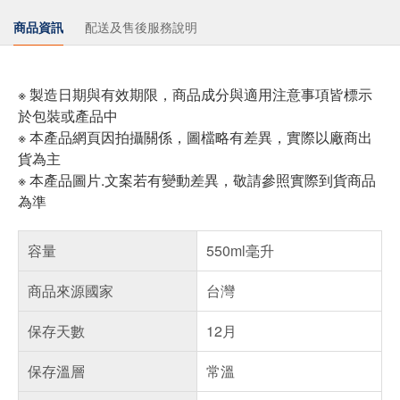
商品資訊
配送及售後服務說明
※ 製造日期與有效期限，商品成分與適用注意事項皆標示
於包裝或產品中
※ 本產品網頁因拍攝關係，圖檔略有差異，實際以廠商出
貨為主
※ 本產品圖片.文案若有變動差異，敬請參照實際到貨商品
為準
容量
550ml毫升
商品來源國家
台灣
保存天數
12月
保存溫層
常溫