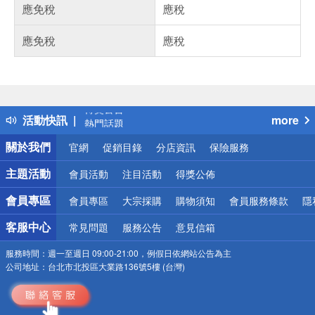
應免稅
應稅
應免稅
應稅
偏遠地區配送
詐騙網頁！請小心！
得獎公告
活動快訊
more
熱門話題
銀行優惠
關於我們
官網
促銷目錄
分店資訊
保險服務
偏遠地區配送
詐騙網頁！請小心！
主題活動
會員活動
注目活動
得獎公佈
會員專區
會員專區
大宗採購
購物須知
會員服務條款
隱
客服中心
常見問題
服務公告
意見信箱
服務時間：
週一至週日 09:00-21:00，例假日依網站公告為主
公司地址：
台北市北投區大業路136號5樓 (台灣)