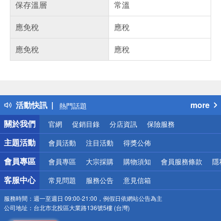
保存溫層
常溫
應免稅
應稅
應免稅
應稅
偏遠地區配送
詐騙網頁！請小心！
得獎公告
活動快訊
more
熱門話題
銀行優惠
關於我們
官網
促銷目錄
分店資訊
保險服務
偏遠地區配送
詐騙網頁！請小心！
主題活動
會員活動
注目活動
得獎公佈
會員專區
會員專區
大宗採購
購物須知
會員服務條款
隱
客服中心
常見問題
服務公告
意見信箱
服務時間：
週一至週日 09:00-21:00，例假日依網站公告為主
公司地址：
台北市北投區大業路136號5樓 (台灣)