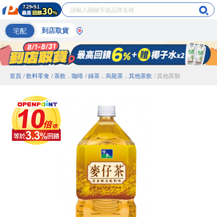
宅配
到店取貨
首頁
/ 飲料零食
/ 茶飲．咖啡
/ 綠茶．烏龍茶．其他茶飲
/ 其他茶類