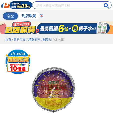
宅配
到店取貨
首頁
/ 飲料零食
/ 精選餅乾
/ 鹹餅乾
/ 爆米花