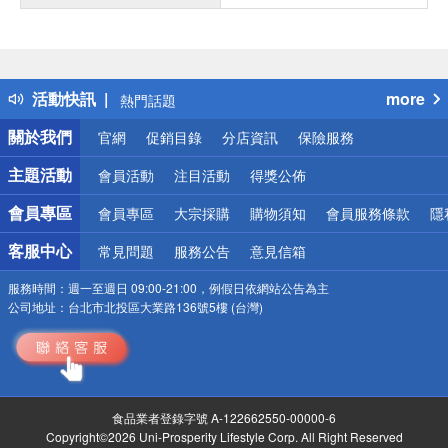
偏遠地區配送
詐騙網頁！請小心！
得獎公告
活動快訊
more
熱門話題
銀行優惠
關於我們
官網
促銷目錄
分店資訊
保險服務
偏遠地區配送
詐騙網頁！請小心！
主題活動
會員活動
注目活動
得獎公佈
會員專區
會員專區
大宗採購
購物須知
會員服務條款
隱
客服中心
常見問題
服務公告
意見信箱
服務時間：
週一至週日 09:00-21:00，例假日依網站公告為主
公司地址：
台北市北投區大業路136號5樓 (台灣)
食品業者登錄字號 A-122662550-00000-6
Copyright©2026 Uni-Prosperity Lifestyle Corp. All Right Reserved