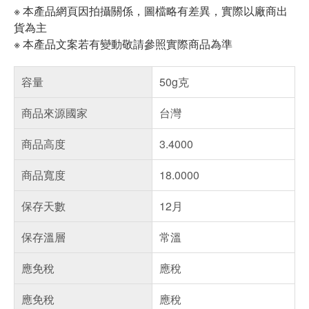
※ 本產品網頁因拍攝關係，圖檔略有差異，實際以廠商出
貨為主
※ 本產品文案若有變動敬請參照實際商品為準
容量
50g克
商品來源國家
台灣
商品高度
3.4000
商品寬度
18.0000
保存天數
12月
保存溫層
常溫
應免稅
應稅
應免稅
應稅