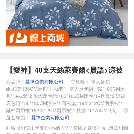
【愛神】40支天絲萊賽爾<晨語>涼被
◎品牌：
愛神企業有限公司
◎規格： 單人床包
組:105*186CM床包*1+枕套*1 雙人床包組:152*186CM床
包*1+枕套*2 加大床包組:182*186CM床包*1+枕套*2 涼被
床包組:150*180CM涼被*1 薄被套: 182*212CM兩用被*1
鋪棉兩用被:182*212CM兩用被*1 枕套:45*75CM 2入
◎
逛逛專館：
愛神企業有限公司
商城限用信用卡支付(不納入VIP資格之累積計算),無法用錢