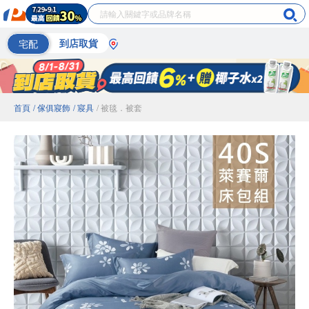
宅配
到店取貨
首頁
/ 傢俱寢飾
/ 寢具
/ 被毯．被套