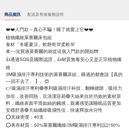
商品資訊
配送及售後服務說明
❤️❤️
入門款～真心不騙！睡了就愛上它
❤️❤️
植物纖維萊賽爾床包組
食材「冬暖夏涼」
軟
餅乾
💯
柔軟
💯
來~~沒買過萊賽爾的就從這個入門款的開始
❗️❗️❗️
👍
通過SGS及國際認證，
👍
材質無毒安心又是正宗植物纖
維
3M吸濕排汗專利技術的萊賽爾床組，睡過的都會說【真的
~~回不去了。 】。
😍
👉
吸濕排汗專利
🔴
專利吸濕排汗科技，翻轉縫隙，吸排力
加倍，改善悶熱，且清潔容易
🔴
天絲來自於功效的素材原
料，纖維表面平滑如絲的觸感，親膚感受讓睡眠品質更加
安穩舒適
🔴
天絲纖維吸濕性佳，快速釋放水分性
⭕️
支線密度：40支
⭕️
表布材質：50%萊塞爾纖維/3M吸濕排汗專利設計50%