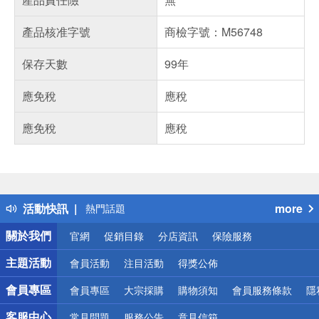
產品核准字號
商檢字號：M56748
保存天數
99年
應免稅
應稅
應免稅
應稅
偏遠地區配送
詐騙網頁！請小心！
得獎公告
活動快訊
more
熱門話題
銀行優惠
關於我們
官網
促銷目錄
分店資訊
保險服務
偏遠地區配送
詐騙網頁！請小心！
主題活動
會員活動
注目活動
得獎公佈
會員專區
會員專區
大宗採購
購物須知
會員服務條款
隱
客服中心
常見問題
服務公告
意見信箱