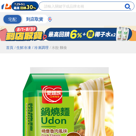
宅配
到店取貨
首頁
/ 生鮮冷凍
/ 冷凍調理
/ 水餃 麵食