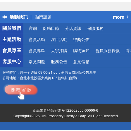
詐騙網頁！請小心！
得獎公告
活動快訊
more
熱門話題
銀行優惠
關於我們
官網
促銷目錄
分店資訊
保險服務
偏遠地區配送
詐騙網頁！請小心！
主題活動
會員活動
注目活動
得獎公佈
會員專區
會員專區
大宗採購
購物須知
會員服務條款
隱
客服中心
常見問題
服務公告
意見信箱
服務時間：
週一至週日 09:00-21:00，例假日依網站公告為主
公司地址：
台北市北投區大業路136號5樓 (台灣)
食品業者登錄字號 A-122662550-00000-6
Copyright©2026 Uni-Prosperity Lifestyle Corp. All Right Reserved