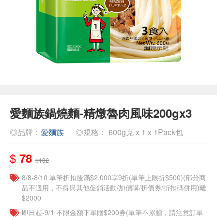
愛麵族鍋燒麵-精燉魯肉風味200gx3
◎品牌：
愛麵族
◎規格： 600g克 x 1 x 1Pack包
$
78
$132
8/8-8/10 單筆折扣後滿$2,000享9折(單筆上限折$500)(部分商
品不適用，不得與其他促銷活動/加價購/折價券/折扣碼併用)離
$2000
即日起-9/1 不限金額下單贈$200券(單筆不累贈，請注意訂單