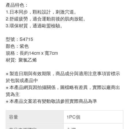
產品特色：
1.日本同步，顆粒設計，刺激穴道。
2.舒緩疲勞，適合運動前後的肌肉放鬆。
3.環保材質，通過歐盟檢驗。
型號：S4715
顏色：紫色
規格：長約14cm x 寬7cm
材質: 聚氯乙烯
※ 製造日期與有效期限，商品成分與適用注意事項皆標示
於包裝或產品中
※ 本產品網頁因拍攝關係，圖檔略有差異，實際以廠商出
貨為主
※ 本產品文案若有變動敬請參照實際商品為準
容量
1PC個