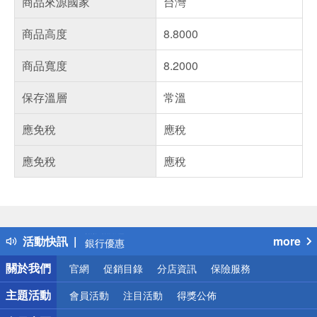
商品來源國家
台灣
商品高度
8.8000
商品寬度
8.2000
保存溫層
常溫
應免稅
應稅
應免稅
應稅
偏遠地區配送
詐騙網頁！請小心！
得獎公告
熱門話題
活動快訊
more
銀行優惠
偏遠地區配送
關於我們
官網
促銷目錄
分店資訊
保險服務
詐騙網頁！請小心！
主題活動
會員活動
注目活動
得獎公佈