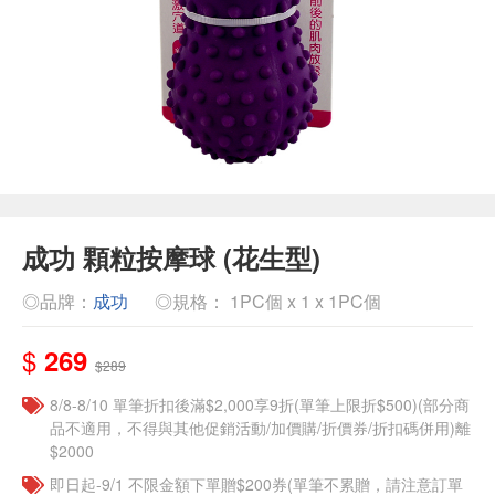
成功 顆粒按摩球 (花生型)
◎品牌：
成功
◎規格： 1PC個 x 1 x 1PC個
$
269
$289
8/8-8/10 單筆折扣後滿$2,000享9折(單筆上限折$500)(部分商
品不適用，不得與其他促銷活動/加價購/折價券/折扣碼併用)離
$2000
即日起-9/1 不限金額下單贈$200券(單筆不累贈，請注意訂單