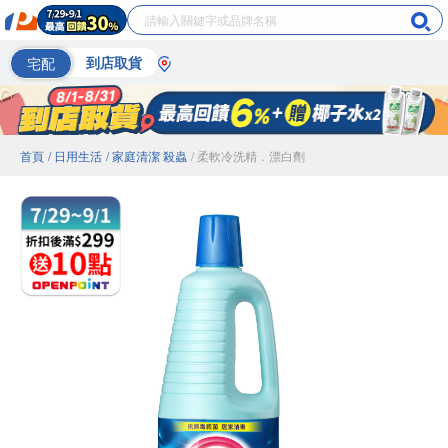
宅配
到店取貨
首頁
/ 日用生活
/ 家庭清潔 殺蟲
/ 柔軟冷洗精．漂白劑