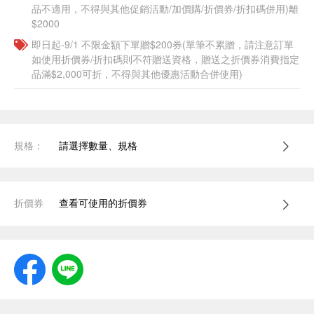
品不適用，不得與其他促銷活動/加價購/折價券/折扣碼併用)離
$2000
即日起-9/1 不限金額下單贈$200券(單筆不累贈，請注意訂單
如使用折價券/折扣碼則不符贈送資格，贈送之折價券消費指定
品滿$2,000可折，不得與其他優惠活動合併使用)
規格：
請選擇數量、規格
折價券
查看可使用的折價券