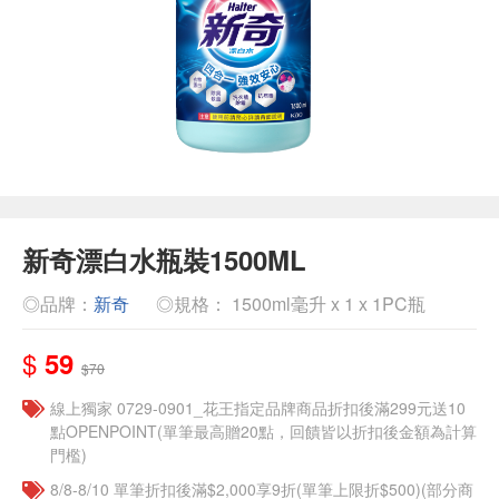
新奇漂白水瓶裝1500ML
◎品牌：
新奇
◎規格： 1500ml毫升 x 1 x 1PC瓶
$
59
$70
線上獨家 0729-0901_花王指定品牌商品折扣後滿299元送10
點OPENPOINT(單筆最高贈20點，回饋皆以折扣後金額為計算
門檻)
8/8-8/10 單筆折扣後滿$2,000享9折(單筆上限折$500)(部分商