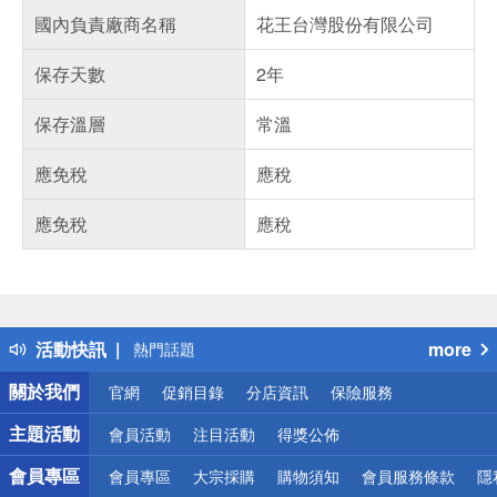
國內負責廠商名稱
花王台灣股份有限公司
保存天數
2年
保存溫層
常溫
應免稅
應稅
應免稅
應稅
偏遠地區配送
詐騙網頁！請小心！
得獎公告
活動快訊
more
熱門話題
銀行優惠
關於我們
官網
促銷目錄
分店資訊
保險服務
偏遠地區配送
詐騙網頁！請小心！
主題活動
會員活動
注目活動
得獎公佈
會員專區
會員專區
大宗採購
購物須知
會員服務條款
隱