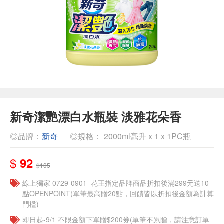
新奇潔艷漂白水瓶裝 淡雅花朵香
◎品牌：
新奇
◎規格： 2000ml毫升 x 1 x 1PC瓶
$
92
$105
線上獨家 0729-0901_花王指定品牌商品折扣後滿299元送10
點OPENPOINT(單筆最高贈20點，回饋皆以折扣後金額為計算
門檻)
即日起-9/1 不限金額下單贈$200券(單筆不累贈，請注意訂單