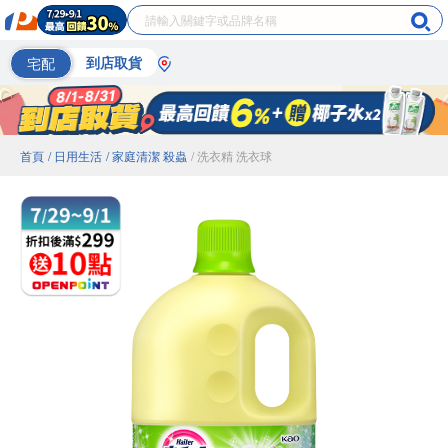
宅配
到店取貨
首頁
/ 日用生活
/ 家庭清潔 殺蟲
/ 洗衣精 洗衣球