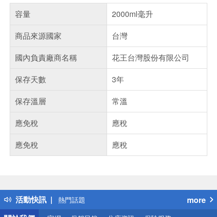
容量
2000ml毫升
商品來源國家
台灣
國內負責廠商名稱
花王台灣股份有限公司
保存天數
3年
保存溫層
常溫
應免稅
應稅
應免稅
應稅
偏遠地區配送
詐騙網頁！請小心！
得獎公告
活動快訊
more
熱門話題
銀行優惠