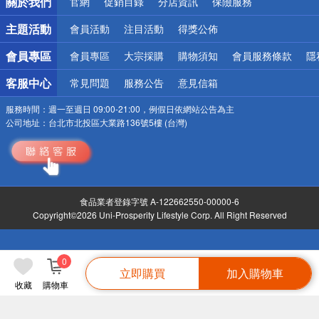
關於我們
官網
促銷目錄
分店資訊
保險服務
偏遠地區配送
詐騙網頁！請小心！
主題活動
會員活動
注目活動
得獎公佈
會員專區
會員專區
大宗採購
購物須知
會員服務條款
隱
客服中心
常見問題
服務公告
意見信箱
服務時間：
週一至週日 09:00-21:00，例假日依網站公告為主
公司地址：
台北市北投區大業路136號5樓 (台灣)
食品業者登錄字號 A-122662550-00000-6
Copyright©2026 Uni-Prosperity Lifestyle Corp. All Right Reserved
0
立即購買
加入購物車
收藏
購物車