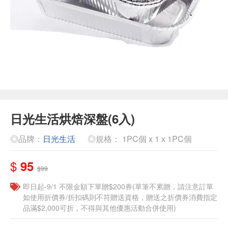
日光生活烘焙深盤(6入)
◎品牌：
日光生活
◎規格： 1PC個 x 1 x 1PC個
$
95
$99
即日起-9/1 不限金額下單贈$200券(單筆不累贈，請注意訂單
如使用折價券/折扣碼則不符贈送資格，贈送之折價券消費指定
品滿$2,000可折，不得與其他優惠活動合併使用)