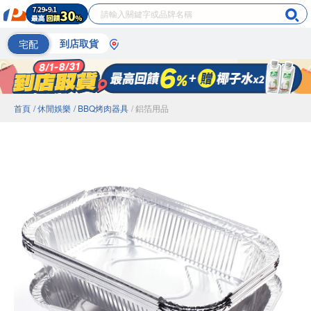
宅配
到店取貨
首頁
/ 休閒娛樂
/ BBQ烤肉器具
/ 鋁箔用品