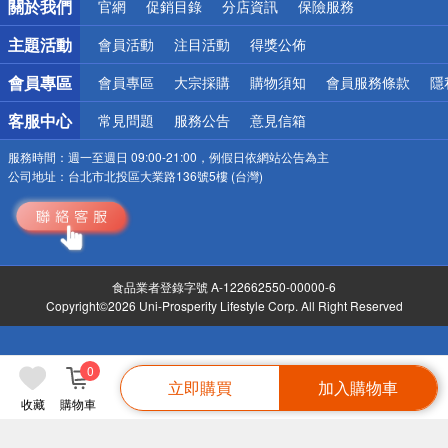
關於我們
官網
促銷目錄
分店資訊
保險服務
偏遠地區配送
詐騙網頁！請小心！
主題活動
會員活動
注目活動
得獎公佈
會員專區
會員專區
大宗採購
購物須知
會員服務條款
隱
客服中心
常見問題
服務公告
意見信箱
服務時間：
週一至週日 09:00-21:00，例假日依網站公告為主
公司地址：
台北市北投區大業路136號5樓 (台灣)
食品業者登錄字號 A-122662550-00000-6
Copyright©2026 Uni-Prosperity Lifestyle Corp. All Right Reserved
0
立即購買
加入購物車
收藏
購物車