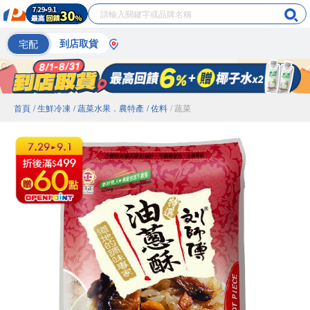
宅配
到店取貨
首頁
/ 生鮮冷凍
/ 蔬菜水果．農特產
/ 佐料
/ 蔬菜