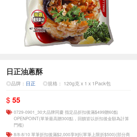
日正油蔥酥
◎品牌：
日正
◎規格： 120g克 x 1 x 1Pack包
$
55
0729-0901_30大品牌同慶 指定品折扣後滿$499贈60點
OPENPOINT(單筆最高贈300點，回饋皆以折扣後金額為計算
門檻)
8/8-8/10 單筆折扣後滿$2,000享9折(單筆上限折$500)(部分商