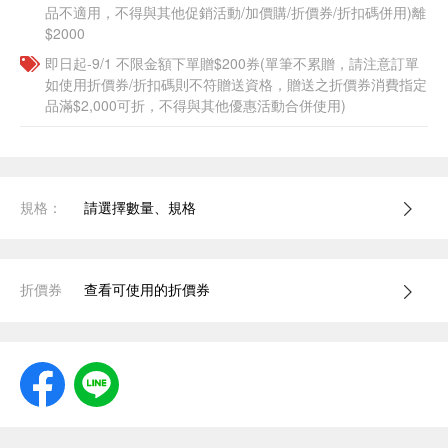
品不適用，不得與其他促銷活動/加價購/折價券/折扣碼併用)離
$2000
即日起-9/1 不限金額下單贈$200券(單筆不累贈，請注意訂單
如使用折價券/折扣碼則不符贈送資格，贈送之折價券消費指定
品滿$2,000可折，不得與其他優惠活動合併使用)
規格：
請選擇數量、規格
折價券
查看可使用的折價券