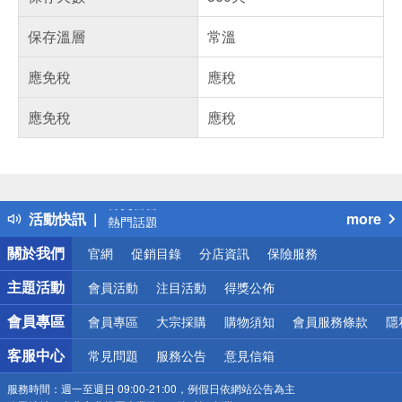
保存溫層
常溫
應免稅
應稅
應免稅
應稅
偏遠地區配送
詐騙網頁！請小心！
得獎公告
活動快訊
more
熱門話題
銀行優惠
關於我們
官網
促銷目錄
分店資訊
保險服務
偏遠地區配送
詐騙網頁！請小心！
主題活動
會員活動
注目活動
得獎公佈
會員專區
會員專區
大宗採購
購物須知
會員服務條款
隱
客服中心
常見問題
服務公告
意見信箱
服務時間：
週一至週日 09:00-21:00，例假日依網站公告為主