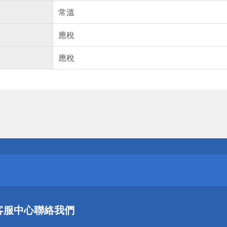
常溫
應稅
應稅
送
請小心！
送
客服中心
聯絡我們
請小心！