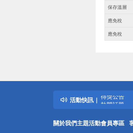
保存溫層
應免稅
應免稅
偏遠地區配
詐騙網頁！
得獎公告
活動快訊
熱門話題
銀行優惠
偏遠地區配
關於我們
主題活動
會員專區
詐騙網頁！