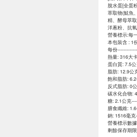
脫水蛋[全蛋
萃取物(魷魚
精、酵母萃取
洋蔥粉、抗氧
營養標示:每一
本包裝含 : 1
每份------------
熱量: 316大卡---
蛋白質: 7.5公克--
脂肪: 12.9公克--
飽和脂肪: 6.2公克
反式脂肪: 0公克--
碳水化合物: 43.
糖: 2.1公克-----
膳食纖維: 1.6公克
鈉: 1516毫克---
營養標示數據
剩餘保存期限