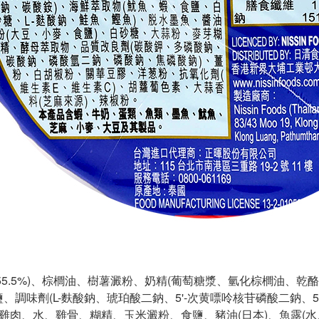
(55.5%)、棕櫚油、樹薯澱粉、奶精(葡萄糖漿、氫化棕櫚油、
鹽、調味劑(L-麩酸鈉、琥珀酸二鈉、5'-次黄嘌呤核苷磷酸二鈉、
)、雞肉、水、雞骨、糊精、玉米澱粉、食鹽、豬油(日本)、魚露(水