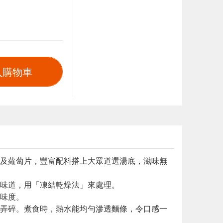
入購物車
及蘿蔔片，豐富配料搭上大眾道選湯底，滋味無
味道，用「凍結乾燥法」來處理。
味度。
弄碎。煮食時，熱水能均勻滲透麵條，令口感一