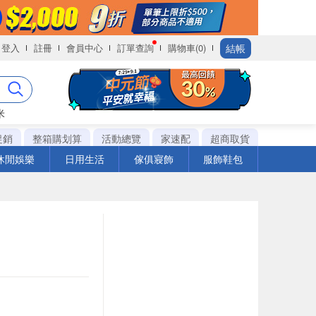
結帳
登入
註冊
會員中心
訂單查詢
購物車(0)
米
促銷
整箱購划算
活動總覽
家速配
超商取貨
休閒娛樂
日用生活
傢俱寢飾
服飾鞋包