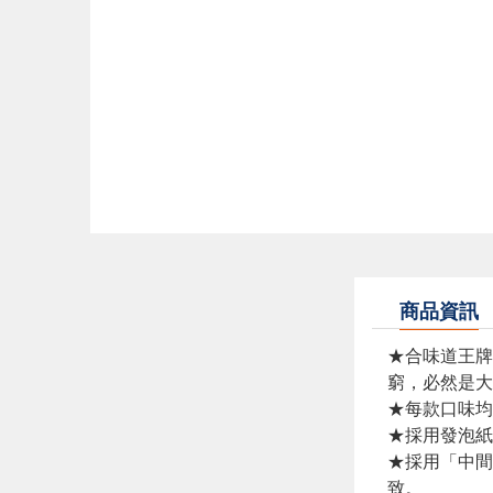
商品資訊
★合味道王牌
窮，必然是大
★每款口味均
★採用發泡紙
★採用「中間
致。