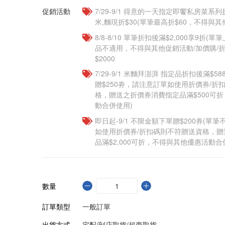
促銷活動
7/29-9/1 得意的一天指定即饗私房菜系列
米,麵現折$30(單筆最高折$60，不得與
8/8-8/10 單筆折扣後滿$2,000享9折(單
品不適用，不得與其他促銷活動/加價購/折
$2000
7/29-9/1 米麵拜澎湃 指定品折扣後滿$5
贈$250劵，請注意訂單如使用折價券/折
格，贈送之折價券消費指定品滿$500可
動合併使用)
即日起-9/1 不限金額下單贈$200券(單
如使用折價券/折扣碼則不符贈送資格，
品滿$2,000可折，不得與其他優惠活動合
數量
訂單類型
一般訂單
出貨方式
宅配/到店取貨/超商取貨