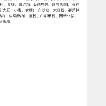
粉、食鹽、白砂糖、L-麩酸鈉、碳酸氫銨]、海鮮
粉(大豆、小麥、食鹽)、白砂糖、大蒜粉、麥芽糊
酸鈉、焦磷酸鈉)、薑粉、白胡椒粉、關華豆膠、
、辣椒粉。