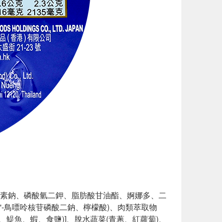
乾酪素鈉、磷酸氫二鉀、脂肪酸甘油酯、婀娜多、二
5'-鳥嘌呤核苷磷酸二鈉、檸檬酸)、肉類萃取物
、鯷魚、蝦、食鹽)]、脫水蔬菜(青蔥、紅蘿蔔)、