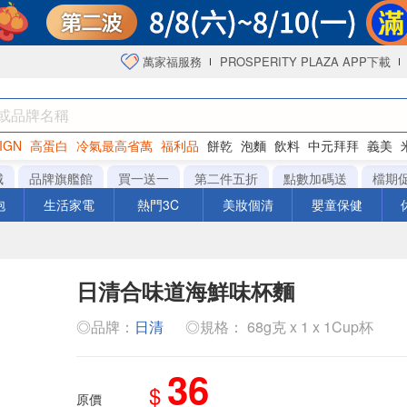
萬家福服務
PROSPERITY PLAZA APP下載
IGN
高蛋白
冷氣最高省萬
福利品
餅乾
泡麵
飲料
中元拜拜
義美
洋芋片
城
品牌旗艦館
買一送一
第二件五折
點數加碼送
檔期
泡
生活家電
熱門3C
美妝個清
嬰童保健
日清合味道海鮮味杯麵
◎品牌：
日清
◎規格： 68g克 x 1 x 1Cup杯
36
$
原價