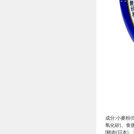
成分:小麥粉
氧化矽)、食
[豬肉(日本