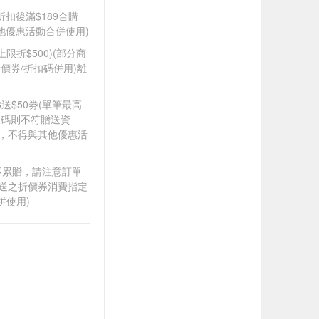
折扣後滿$189合購
其他優惠活動合併使用)
筆上限折$500)(部分商
價券/折扣碼併用)離
88送$50劵(單筆最高
扣碼則不符贈送資
折，不得與其他優惠活
筆不累贈，請注意訂單
贈送之折價券消費指定
併使用)