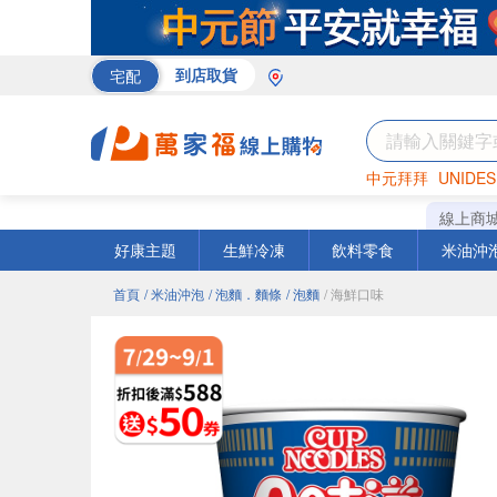
宅配
到店取貨
中元拜拜
UNIDES
巧克力
罐頭
海苔
線上商
好康主題
生鮮冷凍
飲料零食
米油沖
首頁
/ 米油沖泡
/ 泡麵．麵條
/ 泡麵
/ 海鮮口味