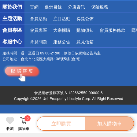
銀行優惠
關於我們
官網
促銷目錄
分店資訊
保險服務
偏遠地區配送
詐騙網頁！請小心！
主題活動
會員活動
注目活動
得獎公佈
會員專區
會員專區
大宗採購
購物須知
會員服務條款
隱
客服中心
常見問題
服務公告
意見信箱
服務時間：
週一至週日 09:00-21:00，例假日依網站公告為主
公司地址：
台北市北投區大業路136號5樓 (台灣)
食品業者登錄字號 A-122662550-00000-6
Copyright©2026 Uni-Prosperity Lifestyle Corp. All Right Reserved
0
立即購買
加入購物車
收藏
購物車