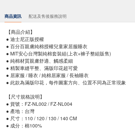
商品資訊
配送及售後服務說明
【商品介紹】
● 迪士尼正版授權
● 百分百親膚純棉授權兒童家居服睡衣
● MIT安心台灣製純棉套裝組(上衣+褲子整組販售)
● 純棉材質親膚舒適、觸感柔細
● 精製車縫平整、滿版印花超可愛
● 居家服 / 睡衣 / 純棉居家服 / 長袖睡衣
● 此款為滿版印花，每件圖案方向、位置不同為正常現象
【尺寸規格說明】
● 貨號：FZ-NL002 / FZ-NL004
● 產地：台灣
● 尺寸：110 / 120 / 130 / 140 CM
● 成分：棉100%