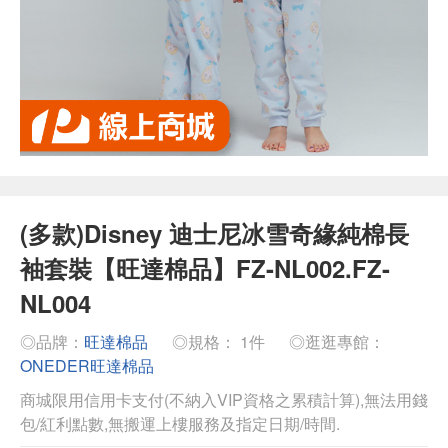
(多款)Disney 迪士尼冰雪奇緣純棉長
袖套裝【旺達棉品】FZ-NL002.FZ-
NL004
◎品牌：
旺達棉品
◎規格： 1件
◎逛逛專館：
ONEDER旺達棉品
商城限用信用卡支付(不納入VIP資格之累積計算),無法用錢
包/紅利點數,無搬運上樓服務及指定日期/時間.