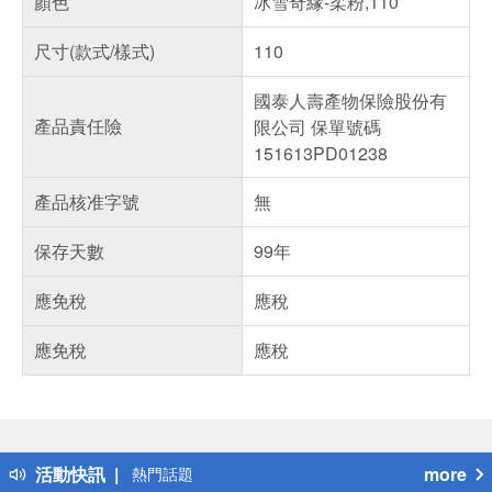
顏色
冰雪奇緣-柔粉,110
尺寸(款式/樣式)
110
國泰人壽產物保險股份有
產品責任險
限公司 保單號碼
151613PD01238
產品核准字號
無
保存天數
99年
應免稅
應稅
應免稅
應稅
偏遠地區配送
詐騙網頁！請小心！
得獎公告
活動快訊
more
熱門話題