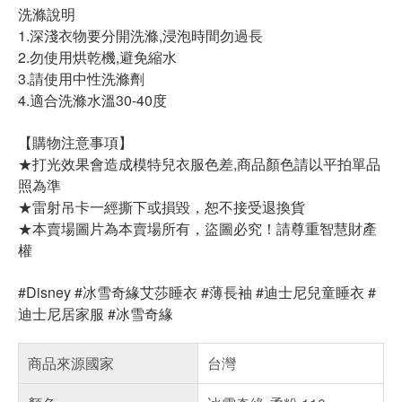
洗滌說明
1.深淺衣物要分開洗滌,浸泡時間勿過長
2.勿使用烘乾機,避免縮水
3.請使用中性洗滌劑
4.適合洗滌水溫30-40度
【購物注意事項】
★打光效果會造成模特兒衣服色差,商品顏色請以平拍單品
照為準
★雷射吊卡一經撕下或損毀，恕不接受退換貨
★本賣場圖片為本賣場所有，盜圖必究！請尊重智慧財產
權
#Disney #冰雪奇緣艾莎睡衣 #薄長袖 #迪士尼兒童睡衣 #
迪士尼居家服 #冰雪奇緣
商品來源國家
台灣