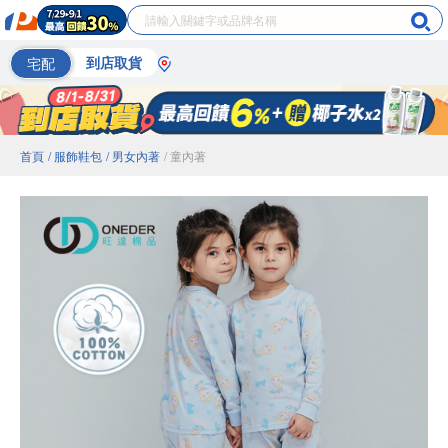
宅配
到店取貨
首頁
/ 服飾鞋包
/ 男女內著
/ 童內著