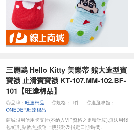
三麗鷗 Hello Kitty 美樂蒂 熊大造型寶
寶襪 止滑寶寶襪 KT-107.MM-102.BF-
101【旺達棉品】
◎品牌：
旺達棉品
◎規格： 1件
◎逛逛專館：
ONEDER旺達棉品
商城限用信用卡支付(不納入VIP資格之累積計算),無法用錢
包/紅利點數,無搬運上樓服務及指定日期/時間.