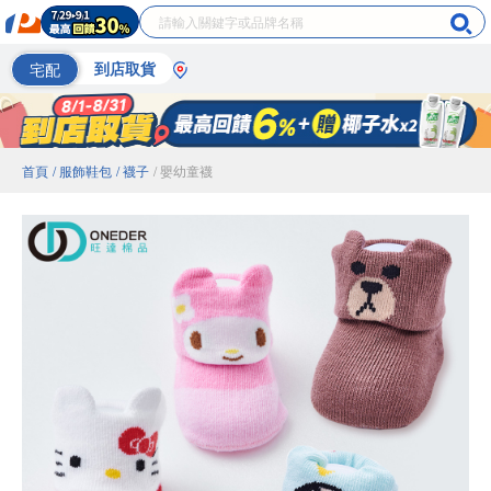
宅配
到店取貨
首頁
/ 服飾鞋包
/ 襪子
/ 嬰幼童襪