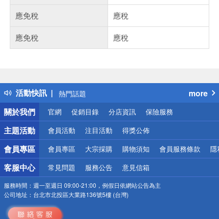
應免稅
應稅
應免稅
應稅
偏遠地區配送
詐騙網頁！請小心！
得獎公告
活動快訊
more
熱門話題
銀行優惠
關於我們
官網
促銷目錄
分店資訊
保險服務
偏遠地區配送
詐騙網頁！請小心！
主題活動
會員活動
注目活動
得獎公佈
會員專區
會員專區
大宗採購
購物須知
會員服務條款
隱
客服中心
常見問題
服務公告
意見信箱
服務時間：
週一至週日 09:00-21:00，例假日依網站公告為主
公司地址：
台北市北投區大業路136號5樓 (台灣)