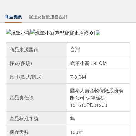
商品資訊
配送及售後服務說明
商品來源國家
台灣
樣式(多規)
蠟筆小新,7-8 CM
尺寸(款式/樣式)
7-8 CM
國泰人壽產物保險股份有
產品責任險
限公司 保單號碼
151613PD01238
產品核准字號
無
保存天數
100年