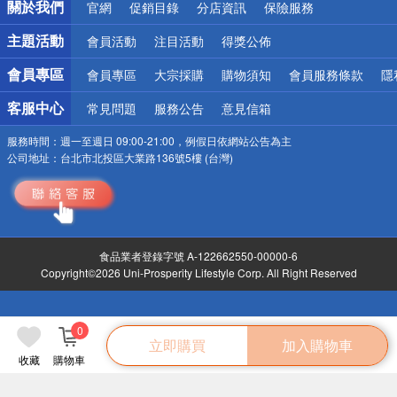
關於我們
官網
促銷目錄
分店資訊
保險服務
偏遠地區配送
詐騙網頁！請小心！
主題活動
會員活動
注目活動
得獎公佈
會員專區
會員專區
大宗採購
購物須知
會員服務條款
隱
客服中心
常見問題
服務公告
意見信箱
服務時間：
週一至週日 09:00-21:00，例假日依網站公告為主
公司地址：
台北市北投區大業路136號5樓 (台灣)
食品業者登錄字號 A-122662550-00000-6
Copyright©2026 Uni-Prosperity Lifestyle Corp. All Right Reserved
0
立即購買
加入購物車
收藏
購物車