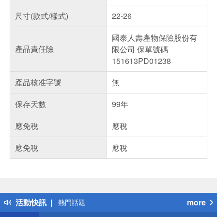
尺寸(款式/樣式)
22-26
國泰人壽產物保險股份有
產品責任險
限公司 保單號碼
151613PD01238
產品核准字號
無
保存天數
99年
應免稅
應稅
應免稅
應稅
偏遠地區配送
詐騙網頁！請小心！
得獎公告
活動快訊
more
熱門話題
銀行優惠