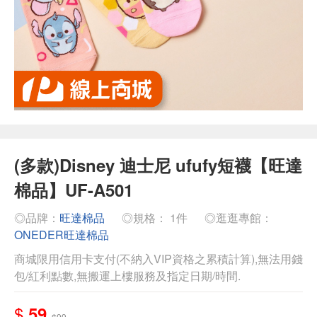
(多款)Disney 迪士尼 ufufy短襪【旺達
棉品】UF-A501
◎品牌：
旺達棉品
◎規格： 1件
◎逛逛專館：
ONEDER旺達棉品
商城限用信用卡支付(不納入VIP資格之累積計算),無法用錢
包/紅利點數,無搬運上樓服務及指定日期/時間.
$
59
$99