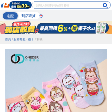
宅配
到店取貨
首頁
/ 服飾鞋包
/ 襪子
/ 女襪