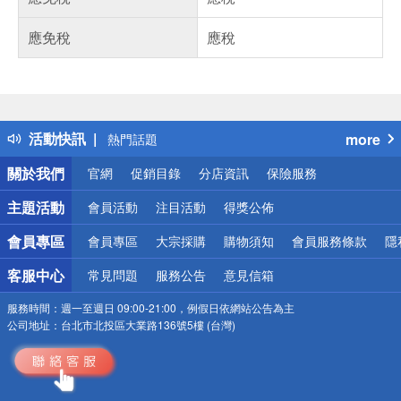
應免稅
應稅
偏遠地區配送
詐騙網頁！請小心！
得獎公告
活動快訊
more
熱門話題
銀行優惠
關於我們
官網
促銷目錄
分店資訊
保險服務
偏遠地區配送
詐騙網頁！請小心！
主題活動
會員活動
注目活動
得獎公佈
會員專區
會員專區
大宗採購
購物須知
會員服務條款
隱
客服中心
常見問題
服務公告
意見信箱
服務時間：
週一至週日 09:00-21:00，例假日依網站公告為主
公司地址：
台北市北投區大業路136號5樓 (台灣)