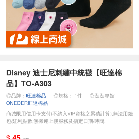
Disney 迪士尼刺繡中統襪【旺達棉
品】TO-A303
◎品牌：
旺達棉品
◎規格： 1件
◎逛逛專館：
ONEDER旺達棉品
商城限用信用卡支付(不納入VIP資格之累積計算),無法用錢
包/紅利點數,無搬運上樓服務及指定日期/時間.
$
45
$99