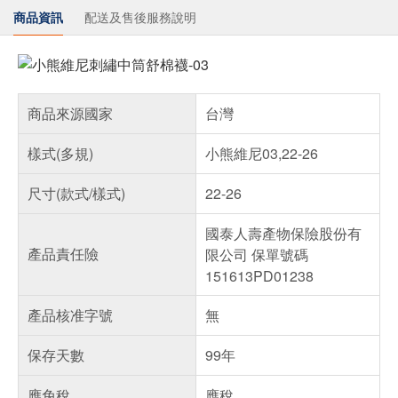
商品資訊
配送及售後服務說明
商品來源國家
台灣
樣式(多規)
小熊維尼03,22-26
尺寸(款式/樣式)
22-26
國泰人壽產物保險股份有
產品責任險
限公司 保單號碼
151613PD01238
產品核准字號
無
保存天數
99年
應免稅
應稅