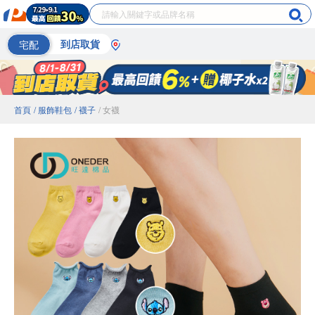
宅配
到店取貨
首頁
/ 服飾鞋包
/ 襪子
/ 女襪