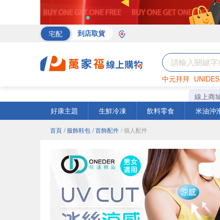
宅配
到店取貨
中元拜拜
UNIDES
海苔
巧克力
罐頭
線上商
好康主題
生鮮冷凍
飲料零食
米油沖
首頁
/ 服飾鞋包
/ 首飾配件
/ 個人配件