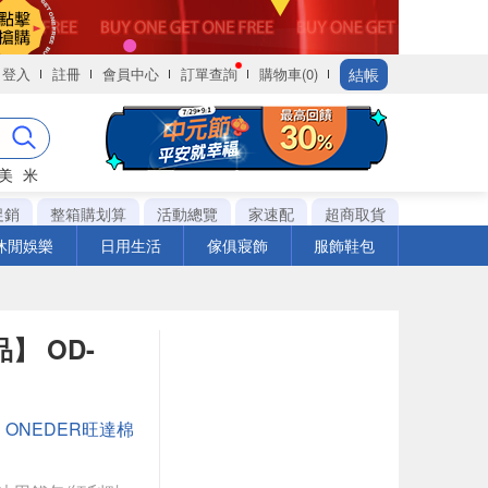
結帳
登入
註冊
會員中心
訂單查詢
購物車(0)
美
米
促銷
整箱購划算
活動總覽
家速配
超商取貨
休閒娛樂
日用生活
傢俱寢飾
服飾鞋包
】 OD-
：
ONEDER旺達棉