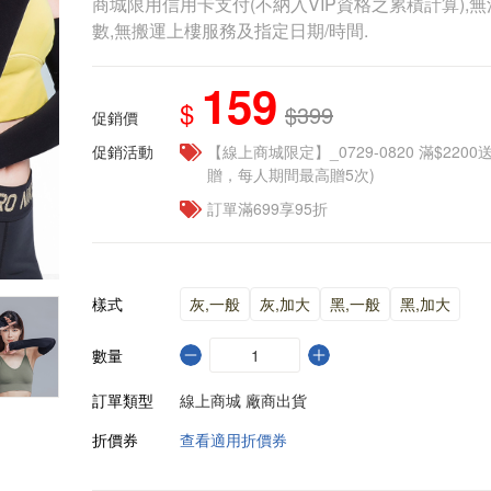
商城限用信用卡支付(不納入VIP資格之累積計算),無
數,無搬運上樓服務及指定日期/時間.
159
$
$399
促銷價
促銷活動
【線上商城限定】_0729-0820 滿$2200
贈，每人期間最高贈5次)
訂單滿699享95折
樣式
灰,一般
灰,加大
黑,一般
黑,加大
數量
訂單類型
線上商城 廠商出貨
折價券
查看適用折價券