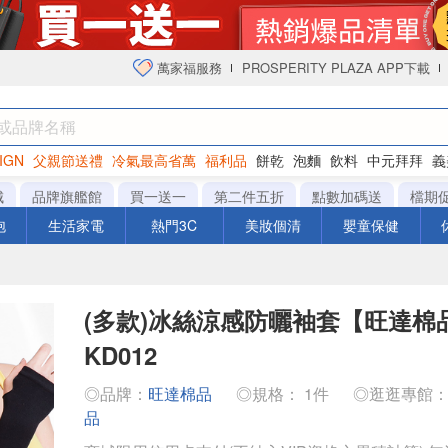
萬家福服務
PROSPERITY PLAZA APP下載
IGN
父親節送禮
冷氣最高省萬
福利品
餅乾
泡麵
飲料
中元拜拜
義
衛生紙
城
品牌旗艦館
買一送一
第二件五折
點數加碼送
檔期
泡
生活家電
熱門3C
美妝個清
嬰童保健
(多款)冰絲涼感防曬袖套【旺達棉品
KD012
◎品牌：
旺達棉品
◎規格： 1件
◎逛逛專館
品