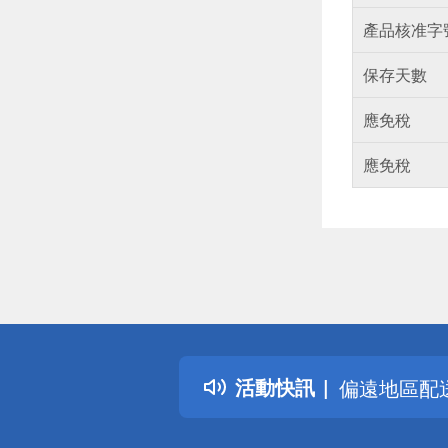
產品核准字
保存天數
應免稅
應免稅
偏遠地區配
詐騙網頁！
得獎公告
熱門話題
銀行優惠
活動快訊
偏遠地區配
詐騙網頁！