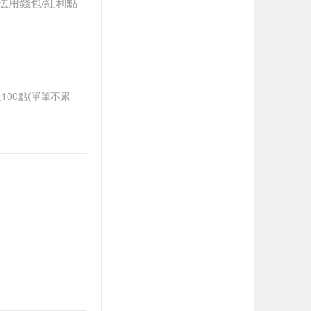
法用錢包/紅利點
送100點(單筆不累