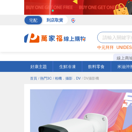
宅配
到店取貨
中元拜拜
UNIDES
海苔
巧克力
罐頭
線上商
好康主題
生鮮冷凍
飲料零食
米油沖
首頁
/ 熱門3C
/ 相機．攝影．DV
/ DV攝影機