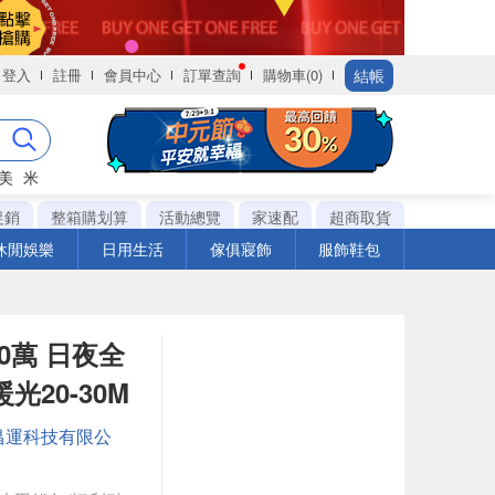
結帳
登入
註冊
會員中心
訂單查詢
購物車(0)
美
米
促銷
整箱購划算
活動總覽
家速配
超商取貨
休閒娛樂
日用生活
傢俱寢飾
服飾鞋包
00萬 日夜全
光20-30M
昌運科技有限公