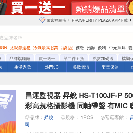
萬家福服務
PROSPERITY PLAZA APP下載
IGN
父親節送禮
冷氣最高省萬
福利品
餅乾
泡麵
飲料
中元拜拜
義
衛生紙
城
品牌旗艦館
買一送一
第二件五折
點數加碼送
檔期
泡
生活家電
熱門3C
美妝個清
嬰童保健
昌運監視器 昇銳 HS-T100JF-P 5
彩高規格攝影機 同軸帶聲 有MIC 暖
◎品牌：
昇銳
◎規格： 1PCS
◎逛逛專館：
司