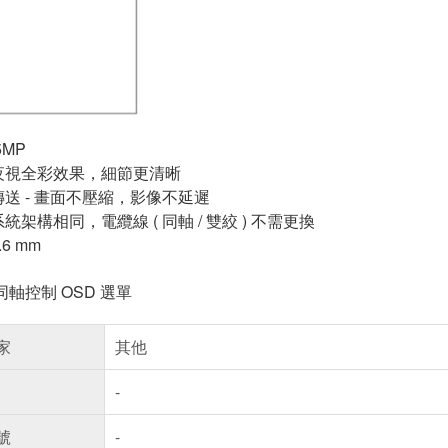
5MP
夜視全彩效果，細節更清晰
傳送 - 畫面不壓縮，影像不延遲
統架構相同，電纜線 ( 同軸 / 雙絞 ) 不需更換
6 mm
) 同軸控制 OSD 選單
家
其他
-
號
-