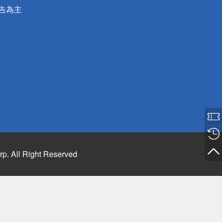
公告為主
rp. All Right Reserved