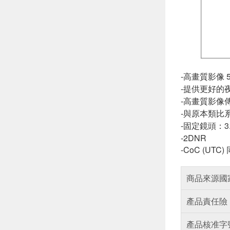
-高畫質影像 
-提供更好的
-高畫質影像
-與原本類比系
-固定鏡頭：3.
-2DNR
-CoC (UTC
商品來源國
產品責任險
產品核准字