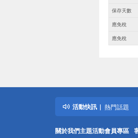
保存天數
應免稅
應免稅
偏遠地區配
詐騙網頁！
得獎公告
活動快訊
熱門話題
銀行優惠
偏遠地區配
關於我們
主題活動
會員專區
詐騙網頁！