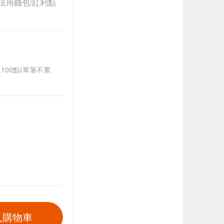
法用錢包/紅利點
送100點(單筆不累
入購物車