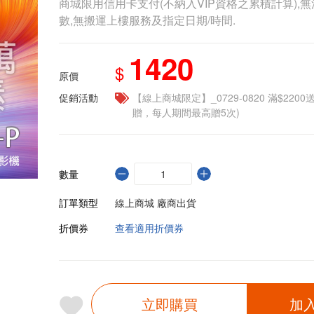
商城限用信用卡支付(不納入VIP資格之累積計算),無
數,無搬運上樓服務及指定日期/時間.
1420
$
原價
促銷活動
【線上商城限定】_0729-0820 滿$2200
贈，每人期間最高贈5次)
數量
訂單類型
線上商城 廠商出貨
折價券
查看適用折價券
立即購買
加