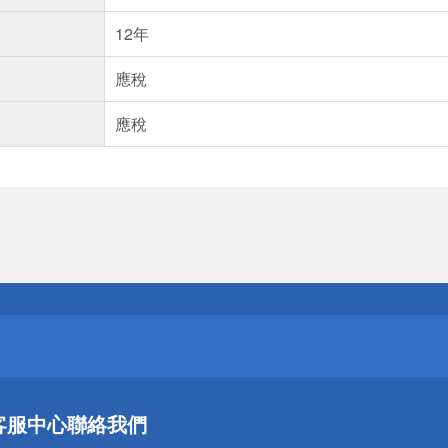
12年
應稅
應稅
送
請小心！
送
客服中心
聯絡我們
請小心！