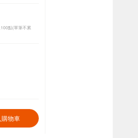
送100點(單筆不累
入購物車