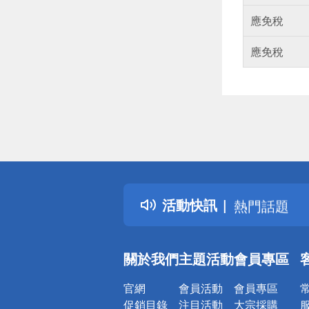
應免稅
應免稅
偏遠地區配
詐騙網頁！
得獎公告
活動快訊
熱門話題
銀行優惠
偏遠地區配
關於我們
主題活動
會員專區
詐騙網頁！
官網
會員活動
會員專區
促銷目錄
注目活動
大宗採購