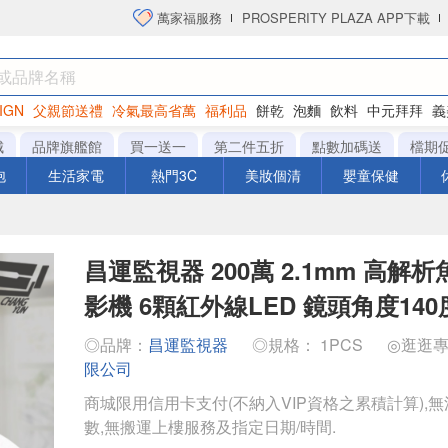
萬家福服務
PROSPERITY PLAZA APP下載
IGN
父親節送禮
冷氣最高省萬
福利品
餅乾
泡麵
飲料
中元拜拜
義
洋芋片
城
品牌旗艦館
買一送一
第二件五折
點數加碼送
檔期
泡
生活家電
熱門3C
美妝個清
嬰童保健
昌運監視器 200萬 2.1mm 高解
影機 6顆紅外線LED 鏡頭角度140
◎品牌：
昌運監視器
◎規格： 1PCS
◎逛逛
限公司
商城限用信用卡支付(不納入VIP資格之累積計算),無
數,無搬運上樓服務及指定日期/時間.