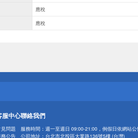
應稅
應稅
送
請小心！
送
客服中心
聯絡我們
請小心！
常見問題
服務時間：
週一至週日 09:00-21:00，例假日依網站
服務公告
公司地址：
台北市北投區大業路136號5樓 (台灣)