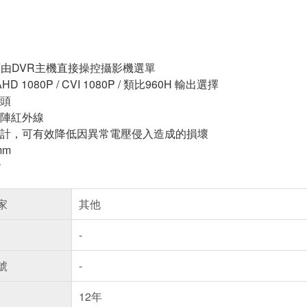
可由DVR主機直接操控攝影機選單
/ AHD 1080P / CVI 1080P / 類比960H 輸出選擇
頭
陣紅外線
計，可有效降低因異常電壓侵入造成的損壞
mm
°
家
其他
-
號
-
12年