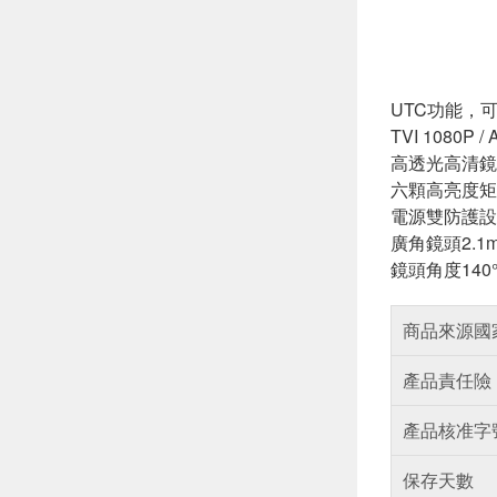
UTC功能，
TVI 1080P 
高透光高清鏡
六顆高亮度矩
電源雙防護設
廣角鏡頭2.1
鏡頭角度140
商品來源國
產品責任險
產品核准字
保存天數