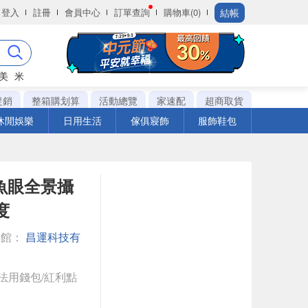
結帳
登入
註冊
會員中心
訂單查詢
購物車(0)
美
米
促銷
整箱購划算
活動總覽
家速配
超商取貨
休閒娛樂
日用生活
傢俱寢飾
服飾鞋包
析魚眼全景攝
度
專館：
昌運科技有
法用錢包/紅利點