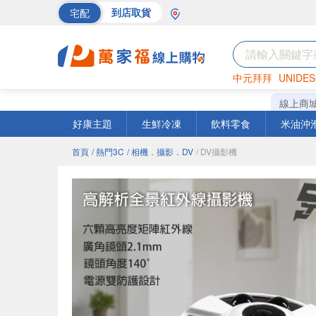
宅配
到店取貨
中元拜拜
UNIDES
巧克力
罐頭
海苔
線上商
好康主題
生鮮冷凍
飲料零食
米油沖
首頁
/ 熱門3C
/ 相機．攝影．DV
/ DV攝影機