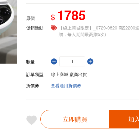
1785
$
原價
促銷活動
【線上商城限定】_0729-0820 滿$2200
贈，每人期間最高贈5次)
數量
訂單類型
線上商城 廠商出貨
折價券
查看適用折價券
立即購買
加