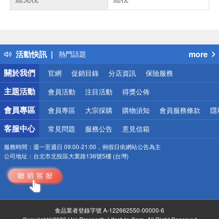
偏遠地區配送
詐騙網頁！請小心！
得獎公告
活動快訊
more
熱門話題
銀行優惠
關於我們
官網
促銷目錄
分店資訊
保險服務
偏遠地區配送
詐騙網頁！請小心！
主題活動
會員活動
注目活動
得獎公佈
會員專區
會員專區
大宗採購
購物須知
會員服務條款
隱
客服中心
常見問題
服務公告
意見信箱
服務時間：
週一至週日 09:00-21:00，例假日依網站公告為主
公司地址：
台北市北投區大業路136號5樓 (台灣)
食品業者登錄字號 A-122662550-00000-6