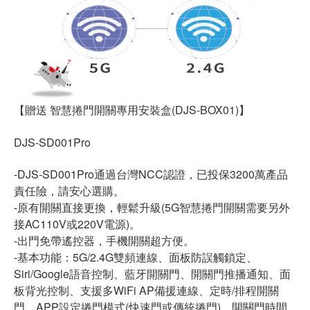
【贈送 智慧捲門開關專用安裝盒(DJS-BOX01)】
DJS-SD001Pro
-DJS-SD001Pro通過台灣NCC認證，已投保3200萬產品
責任險，請安心選購。
-原有開關直接更換，輕鬆升級(5G智慧捲門開關需要另外
接AC110V或220V電源)。
-出門免帶遙控器，手機開關超方便。
-基本功能：5G/2.4G雙頻連線、面板防誤觸鎖定、
Siri/Google語音控制、藍牙開關門、開關門推播通知、面
板背光控制、支援多WiFi AP備援連線、定時/排程開關
門、APP設定捲門模式(快速門或傳統捲門)、開關門時間