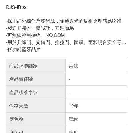
DJS-IR02
-採用紅外線作為發光源，並通過光的反射原理感應物體
-發送和接收一體設計，安裝簡易
-可無線控制接收、NO COM
-用於升降門、旋轉門、推拉門、圍牆、窗和陽台安全等…
-低功耗藍牙晶片
商品來源國家
其他
產品責任險
-
產品核准字號
-
保存天數
12年
應免稅
應稅
應免稅
應稅