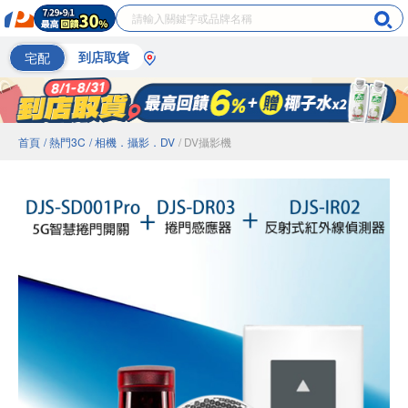
宅配
到店取貨
首頁
/ 熱門3C
/ 相機．攝影．DV
/ DV攝影機