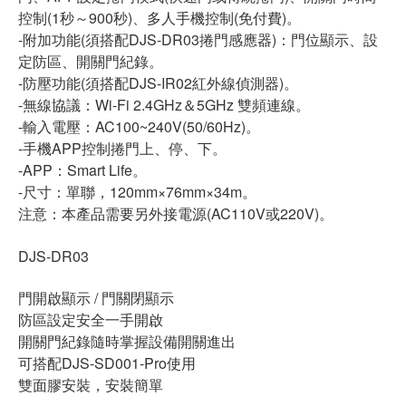
控制(1秒～900秒)、多人手機控制(免付費)。
-附加功能(須搭配DJS-DR03捲門感應器)：門位顯示、設
定防區、開關門紀錄。
-防壓功能(須搭配DJS-IR02紅外線偵測器)。
-無線協議：Wi-Fi 2.4GHz＆5GHz 雙頻連線。
-輸入電壓：AC100~240V(50/60Hz)。
-手機APP控制捲門上、停、下。
-APP：Smart Life。
-尺寸：單聯，120mm×76mm×34m。
注意：本產品需要另外接電源(AC110V或220V)。
DJS-DR03
門開啟顯示 / 門關閉顯示
防區設定安全一手開啟
開關門紀錄隨時掌握設備開關進出
可搭配DJS-SD001-Pro使用
雙面膠安裝，安裝簡單