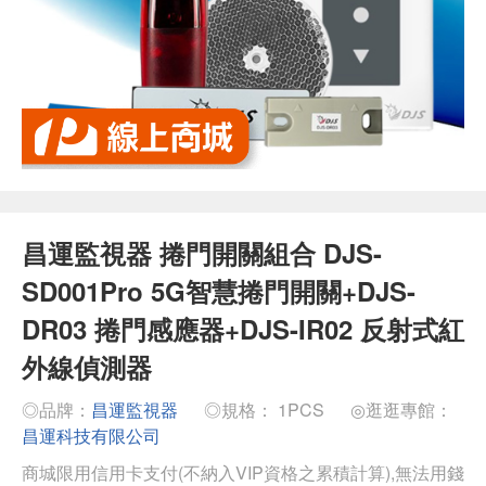
昌運監視器 捲門開關組合 DJS-
SD001Pro 5G智慧捲門開關+DJS-
DR03 捲門感應器+DJS-IR02 反射式紅
外線偵測器
◎品牌：
昌運監視器
◎規格： 1PCS
◎逛逛專館：
昌運科技有限公司
商城限用信用卡支付(不納入VIP資格之累積計算),無法用錢