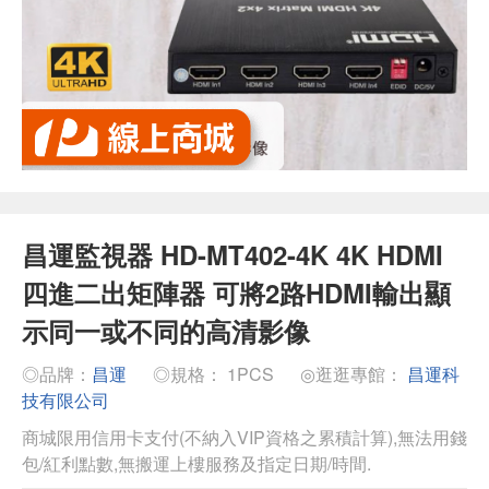
昌運監視器 HD-MT402-4K 4K HDMI
四進二出矩陣器 可將2路HDMI輸出顯
示同一或不同的高清影像
◎品牌：
昌運
◎規格： 1PCS
◎逛逛專館：
昌運科
技有限公司
商城限用信用卡支付(不納入VIP資格之累積計算),無法用錢
包/紅利點數,無搬運上樓服務及指定日期/時間.