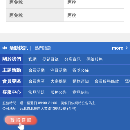
應免稅
應稅
應免稅
應稅
偏遠地區配送
詐騙網頁！請小心！
得獎公告
活動快訊
more
熱門話題
銀行優惠
關於我們
官網
促銷目錄
分店資訊
保險服務
偏遠地區配送
詐騙網頁！請小心！
主題活動
會員活動
注目活動
得獎公佈
會員專區
會員專區
大宗採購
購物須知
會員服務條款
隱
客服中心
常見問題
服務公告
意見信箱
服務時間：
週一至週日 09:00-21:00，例假日依網站公告為主
公司地址：
台北市北投區大業路136號5樓 (台灣)