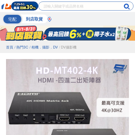
宅配
到店取貨
首頁
/ 熱門3C
/ 相機．攝影．DV
/ DV攝影機