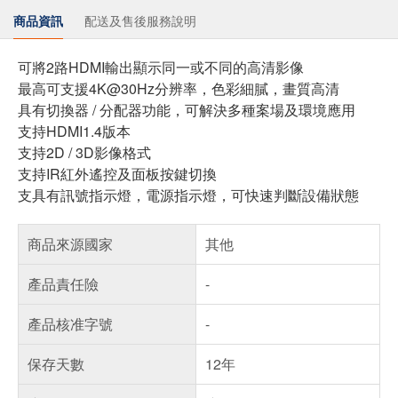
商品資訊
配送及售後服務說明
可將2路HDMI輸出顯示同一或不同的高清影像
最高可支援4K@30Hz分辨率，色彩細膩，畫質高清
具有切換器 / 分配器功能，可解決多種案場及環境應用
支持HDMI1.4版本
支持2D / 3D影像格式
支持IR紅外遙控及面板按鍵切換
支具有訊號指示燈，電源指示燈，可快速判斷設備狀態
商品來源國家
其他
產品責任險
-
產品核准字號
-
保存天數
12年