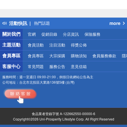
偏遠地區配送
詐騙網頁！請小心！
得獎公告
活動快訊
more
熱門話題
銀行優惠
關於我們
官網
促銷目錄
分店資訊
保險服務
偏遠地區配送
詐騙網頁！請小心！
主題活動
會員活動
注目活動
得獎公佈
會員專區
會員專區
大宗採購
購物須知
會員服務條款
隱
客服中心
常見問題
服務公告
意見信箱
服務時間：
週一至週日 09:00-21:00，例假日依網站公告為主
公司地址：
台北市北投區大業路136號5樓 (台灣)
食品業者登錄字號 A-122662550-00000-6
Copyright©2026 Uni-Prosperity Lifestyle Corp. All Right Reserved