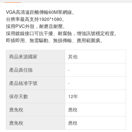
VGA高清遠距離傳輸60M單網線。
分辨率最高支持1920*1080。
採用PVC外殼，耐磨且耐壓。
採用鍍鎳接口可抗干擾、耐腐蝕，增強訊號穩定程度。
即插即用、無需驅動、無損傳輸、應用範圍廣。
商品來源國家
其他
產品責任險
-
產品核准字號
-
保存天數
12年
應免稅
應稅
應免稅
應稅