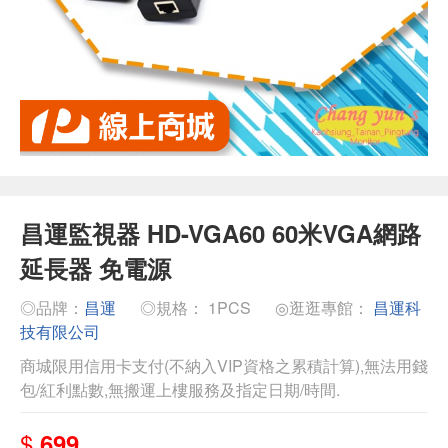
昌運監視器 HD-VGA60 60米VGA網路
延長器 免電源
◎品牌：
昌運
◎規格： 1PCS
◎逛逛專館：
昌運科
技有限公司
商城限用信用卡支付(不納入VIP資格之累積計算),無法用錢
包/紅利點數,無搬運上樓服務及指定日期/時間.
$
699