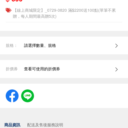
【線上商城限定】_0729-0820 滿$2200送100點(單筆不累
贈，每人期間最高贈5次)
規格：
請選擇數量、規格
折價券
查看可使用的折價券
商品資訊
配送及售後服務說明