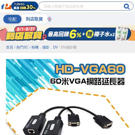
宅配
到店取貨
首頁
/ 熱門3C
/ 相機．攝影．DV
/ DV攝影機