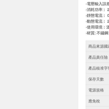
-電壓輸入誤差
-消耗功率： 2
-靜態電流： 
-動態電流： 200
-使用環境：溫度
-材質: 不鏽鋼
商品來源國
產品責任險
產品核准字
保存天數
電源規格
應免稅