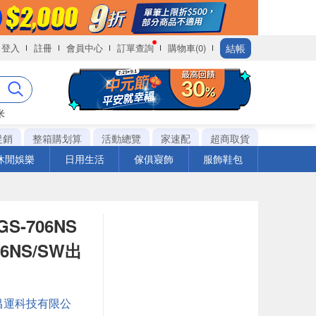
結帳
登入
註冊
會員中心
訂單查詢
購物車(0)
米
促銷
整箱購划算
活動總覽
家速配
超商取貨
休閒娛樂
日用生活
傢俱寢飾
服飾鞋包
S-706NS
6NS/SW出
昌運科技有限公