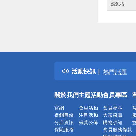
應免稅
偏遠地區配
詐騙網頁！
得獎公告
活動快訊
熱門話題
銀行優惠
偏遠地區配
關於我們
主題活動
會員專區
詐騙網頁！
官網
會員活動
會員專區
促銷目錄
注目活動
大宗採購
分店資訊
得獎公佈
購物須知
保險服務
會員服務條款