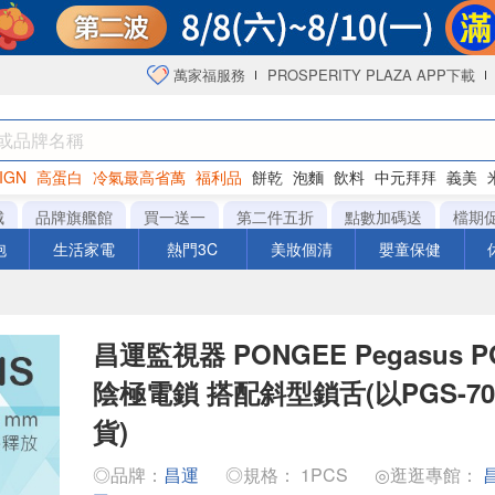
萬家福服務
PROSPERITY PLAZA APP下載
IGN
高蛋白
冷氣最高省萬
福利品
餅乾
泡麵
飲料
中元拜拜
義美
海苔
城
品牌旗艦館
買一送一
第二件五折
點數加碼送
檔期
泡
生活家電
熱門3C
美妝個清
嬰童保健
昌運監視器 PONGEE Pegasus PG
陰極電鎖 搭配斜型鎖舌(以PGS-70
貨)
◎品牌：
昌運
◎規格： 1PCS
◎逛逛專館：