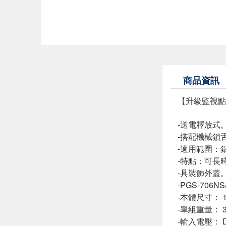
商品資訊
【升級監視點P
-送電釋放式
-搭配機械鎖
-適用範圍：
-特點：可長
-具裝飾外蓋
-PGS-706
-本體尺寸： 150
-單組重量： 3
-輸入電壓： DC