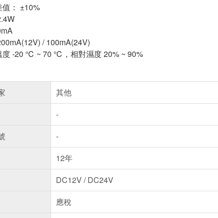
值： ±10%
.4W
0mA
mA(12V) / 100mA(24V)
 -20 ℃ ~ 70 ℃，相對濕度 20% ~ 90%
家
其他
-
號
-
12年
DC12V / DC24V
應稅