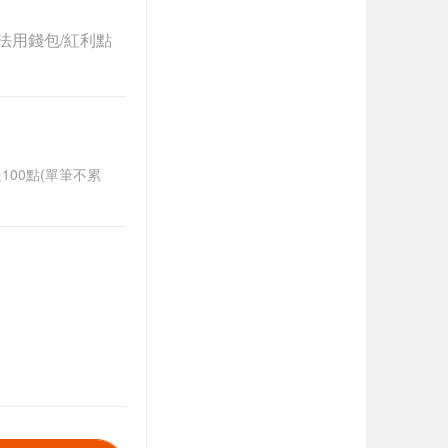
法用錢包/紅利點
送100點(單筆不累