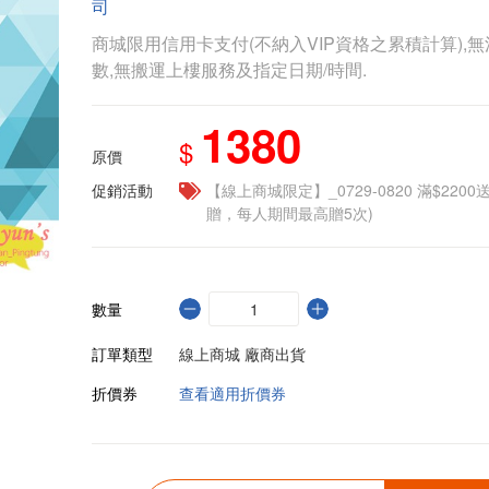
司
商城限用信用卡支付(不納入VIP資格之累積計算),無
數,無搬運上樓服務及指定日期/時間.
1380
$
原價
促銷活動
【線上商城限定】_0729-0820 滿$2200
贈，每人期間最高贈5次)
數量
訂單類型
線上商城 廠商出貨
折價券
查看適用折價券