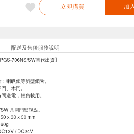
立即購買
加
配送及售後服務說明
GS-706NS/SW替代出貨】
。
舌：喇叭鎖等斜型鎖舌。
鋁門、木門。
時間送電，輕負載用。
。
NS/SW 具開門監視點。
 x 30 x 30 mm
60g
12V / DC24V