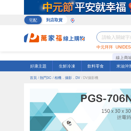
宅配
到店取貨
中元拜拜
UNIDES
巧克力
罐頭
咖啡
線上商
好康主題
生鮮冷凍
飲料零食
米油沖
首頁
/ 熱門3C
/ 相機．攝影．DV
/ DV攝影機