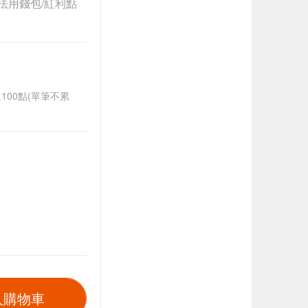
法用錢包/紅利點
送100點(單筆不累
入購物車