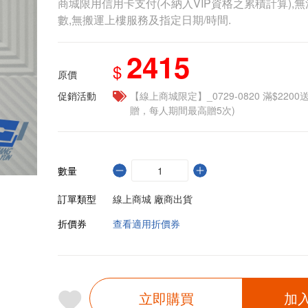
商城限用信用卡支付(不納入VIP資格之累積計算),無
數,無搬運上樓服務及指定日期/時間.
2415
$
原價
促銷活動
【線上商城限定】_0729-0820 滿$2200
贈，每人期間最高贈5次)
數量
訂單類型
線上商城 廠商出貨
折價券
查看適用折價券
立即購買
加