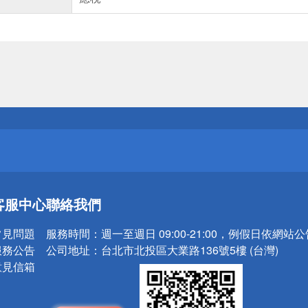
送
請小心！
送
客服中心
聯絡我們
請小心！
常見問題
服務時間：
週一至週日 09:00-21:00，例假日依網站
服務公告
公司地址：
台北市北投區大業路136號5樓 (台灣)
意見信箱