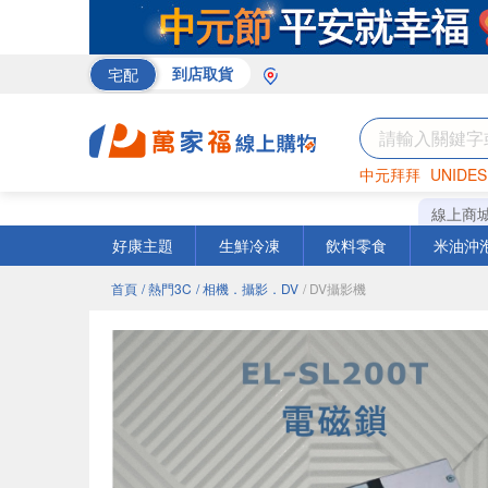
宅配
到店取貨
中元拜拜
UNIDES
巧克力
罐頭
海苔
線上商
好康主題
生鮮冷凍
飲料零食
米油沖
首頁
/ 熱門3C
/ 相機．攝影．DV
/ DV攝影機