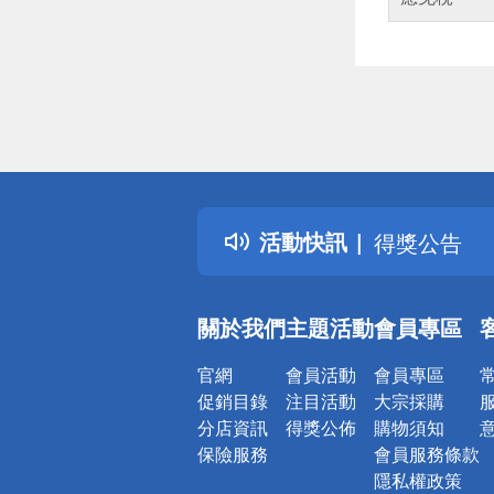
偏遠地區配
詐騙網頁！
得獎公告
活動快訊
熱門話題
銀行優惠
偏遠地區配
關於我們
主題活動
會員專區
詐騙網頁！
官網
會員活動
會員專區
促銷目錄
注目活動
大宗採購
分店資訊
得獎公佈
購物須知
保險服務
會員服務條款
隱私權政策