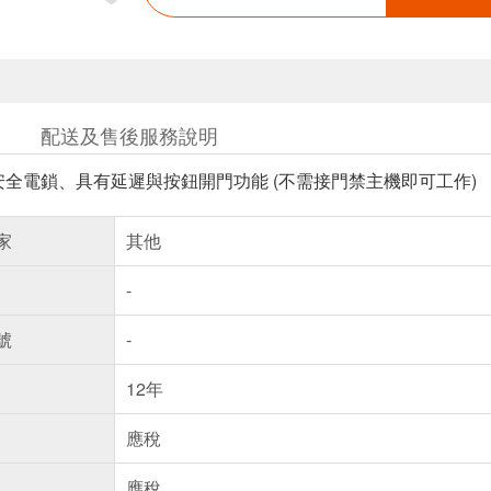
配送及售後服務說明
安全電鎖、具有延遲與按鈕開門功能 (不需接門禁主機即可工作)
家
其他
-
號
-
12年
應稅
應稅