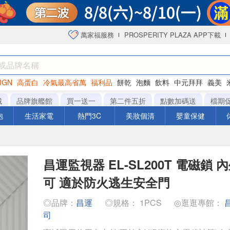
萬家福服務
PROSPERITY PLAZA APP下載
IGN
高蛋白
冷氣最高省萬
福利品
餅乾
泡麵
飲料
中元拜拜
義美
洋芋片
城
品牌旗艦館
買一送一
第二件五折
點數加碼送
檔期
泡
生活家電
熱門3C
美妝個清
嬰童保健
昌運監視器 EL-SL200T 電磁鎖
可 適於防火逃生安全門
◎品牌：
昌運
◎規格： 1PCS
◎逛逛專館：
司