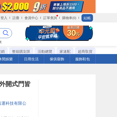
結帳
登入
註冊
會員中心
訂單查詢
購物車(0)
米
促銷
整箱購划算
活動總覽
家速配
超商取貨
休閒娛樂
日用生活
傢俱寢飾
服飾鞋包
 內外開式門皆
昌運科技有限公