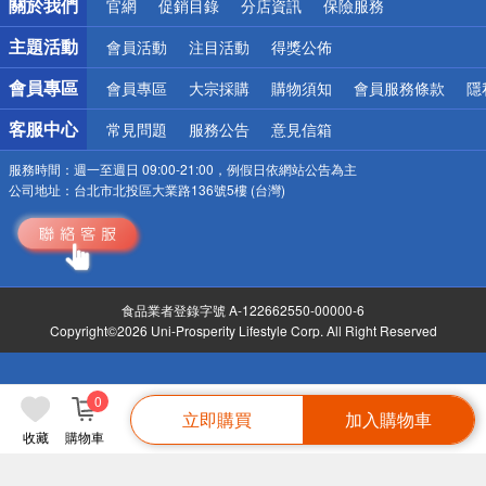
關於我們
官網
促銷目錄
分店資訊
保險服務
偏遠地區配送
詐騙網頁！請小心！
主題活動
會員活動
注目活動
得獎公佈
會員專區
會員專區
大宗採購
購物須知
會員服務條款
隱
客服中心
常見問題
服務公告
意見信箱
服務時間：
週一至週日 09:00-21:00，例假日依網站公告為主
公司地址：
台北市北投區大業路136號5樓 (台灣)
食品業者登錄字號 A-122662550-00000-6
Copyright©2026 Uni-Prosperity Lifestyle Corp. All Right Reserved
0
立即購買
加入購物車
收藏
購物車