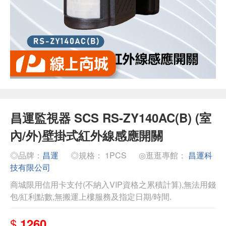
昌運監視器 SCS RS-ZY140AC(B) (室
內/外)壁掛式紅外線感應開關
◎品牌：
昌運
◎規格： 1PCS
◎逛逛專館：
昌運科
技有限公司
商城限用信用卡支付(不納入VIP資格之累積計算),無法用錢
包/紅利點數,無搬運上樓服務及指定日期/時間.
$
1260