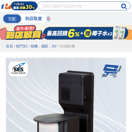
宅配
到店取貨
首頁
/ 熱門3C
/ 相機．攝影．DV
/ DV攝影機