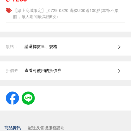
【線上商城限定】_0729-0820 滿$2200送100點(單筆不累
贈，每人期間最高贈5次)
規格：
請選擇數量、規格
折價券
查看可使用的折價券
商品資訊
配送及售後服務說明