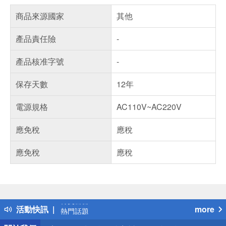
商品來源國家
其他
產品責任險
-
產品核准字號
-
保存天數
12年
電源規格
AC110V~AC220V
應免稅
應稅
應免稅
應稅
偏遠地區配送
詐騙網頁！請小心！
得獎公告
活動快訊
more
熱門話題
銀行優惠