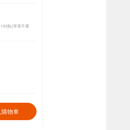
送100點(單筆不累
入購物車