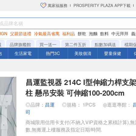
萬家福服務
PROSPERITY PLAZA APP下載
IGN
父親節送禮
冷氣最高省萬
福利品
餅乾
泡麵
飲料
中元拜拜
義
衛生紙
城
品牌旗艦館
買一送一
第二件五折
點數加碼送
檔期
泡
生活家電
熱門3C
美妝個清
嬰童保健
昌運監視器 214C I型伸縮力桿支架
柱 懸吊安裝 可伸縮100-200cm
◎品牌：
昌運
◎規格： 1PCS
◎逛逛專館：
司
商城限用信用卡支付(不納入VIP資格之累積計算),無
數,無搬運上樓服務及指定日期/時間.