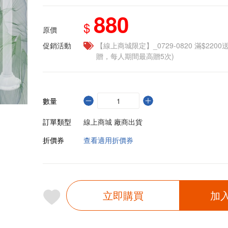
880
$
原價
促銷活動
【線上商城限定】_0729-0820 滿$2200
贈，每人期間最高贈5次)
數量
訂單類型
線上商城 廠商出貨
折價券
查看適用折價券
立即購買
加