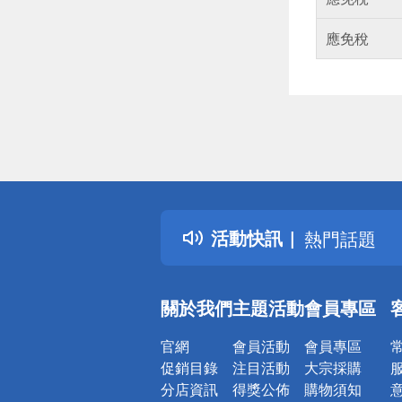
應免稅
偏遠地區配
詐騙網頁！
得獎公告
活動快訊
熱門話題
銀行優惠
偏遠地區配
關於我們
主題活動
會員專區
詐騙網頁！
官網
會員活動
會員專區
促銷目錄
注目活動
大宗採購
分店資訊
得獎公佈
購物須知