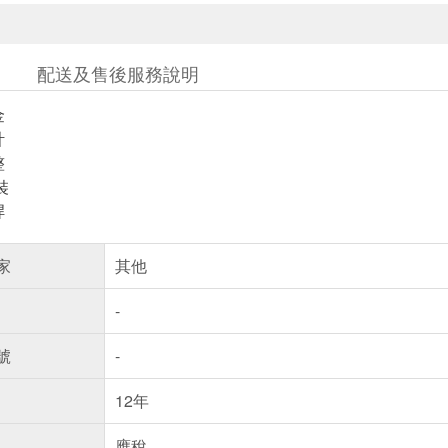
配送及售後服務說明
金
計
整
裝
桿
家
其他
-
號
-
12年
應稅