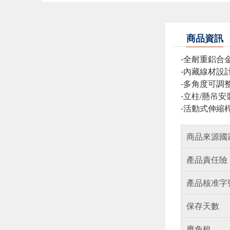
商品資訊
-全耐重鋁合
-內藏線材設
-多角度可調
-立柱/懸吊安
-活動式伸縮
商品來源國
產品責任險
產品核准字
保存天數
應免稅