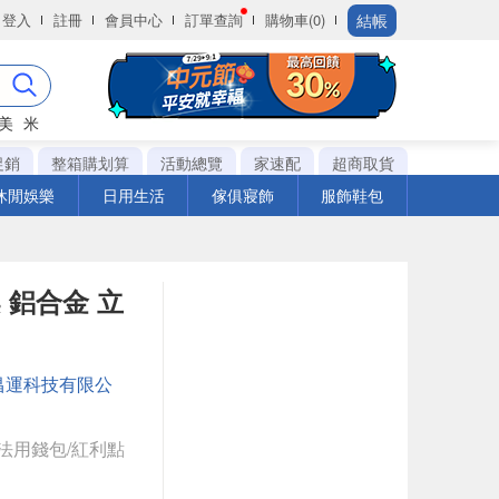
結帳
登入
註冊
會員中心
訂單查詢
購物車(0)
美
米
促銷
整箱購划算
活動總覽
家速配
超商取貨
休閒娛樂
日用生活
傢俱寢飾
服飾鞋包
 鋁合金 立
昌運科技有限公
法用錢包/紅利點