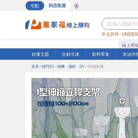
宅配
到店取貨
中元拜拜
UNIDES
海苔
巧克力
罐頭
線上商
好康主題
生鮮冷凍
飲料零食
米油沖
首頁
/ 熱門3C
/ 相機．攝影．DV
/ DV攝影機