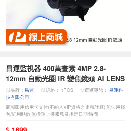
昌運監視器 400萬畫素 4MP 2.8-
12mm 自動光圈 IR 變焦鏡頭 AI LENS
◎品牌：
昌運
◎規格： 1PCS
◎逛逛專館：
昌運科
技有限公司
商城限用信用卡支付(不納入VIP資格之累積計算),無法用錢
包/紅利點數,無搬運上樓服務及指定日期/時間.
$
1699