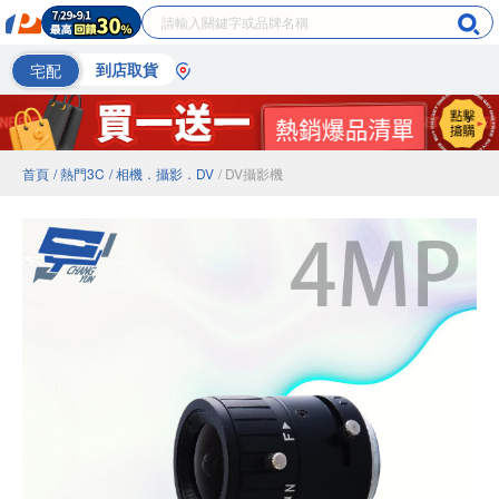
宅配
到店取貨
首頁
/ 熱門3C
/ 相機．攝影．DV
/ DV攝影機