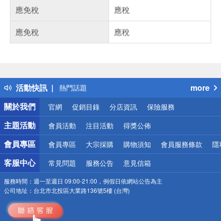
應免稅
應稅
應免稅
應稅
偏遠地區配送
詐騙網頁！請小心！
得獎公告
活動快訊
more
熱門話題
銀行優惠
關於我們
官網
促銷目錄
分店資訊
保險服務
偏遠地區配送
詐騙網頁！請小心！
主題活動
會員活動
注目活動
得獎公佈
會員專區
會員專區
大宗採購
購物須知
會員服務條款
隱
客服中心
常見問題
服務公告
意見信箱
服務時間：
週一至週日 09:00-21:00，例假日依網站公告為主
公司地址：
台北市北投區大業路136號5樓 (台灣)