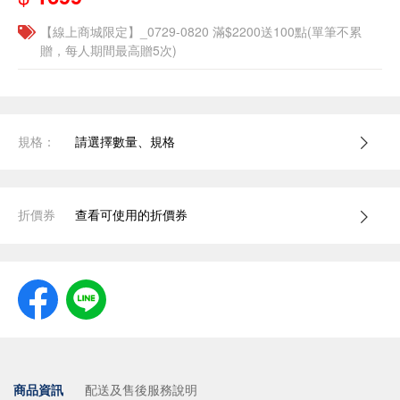
【線上商城限定】_0729-0820 滿$2200送100點(單筆不累
贈，每人期間最高贈5次)
規格：
請選擇數量、規格
折價券
查看可使用的折價券
商品資訊
配送及售後服務說明