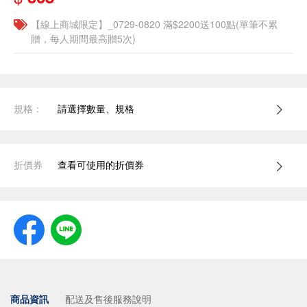
【線上商城限定】_0729-0820 滿$2200送100點(單筆不累
贈，每人期間最高贈5次)
規格：
請選擇數量、規格
折價券
查看可使用的折價券
商品資訊
配送及售後服務說明