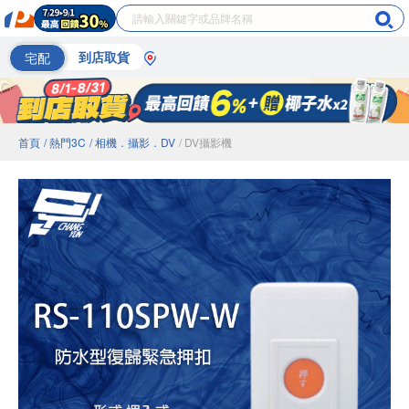
宅配
到店取貨
首頁
/ 熱門3C
/ 相機．攝影．DV
/ DV攝影機