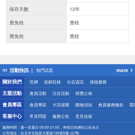
保存天數
12年
應免稅
應稅
應免稅
應稅
偏遠地區配送
詐騙網頁！請小心！
得獎公告
活動快訊
more
熱門話題
銀行優惠
關於我們
官網
促銷目錄
分店資訊
保險服務
偏遠地區配送
詐騙網頁！請小心！
主題活動
會員活動
注目活動
得獎公佈
會員專區
會員專區
大宗採購
購物須知
會員服務條款
隱
客服中心
常見問題
服務公告
意見信箱
服務時間：
週一至週日 09:00-21:00，例假日依網站公告為主
公司地址：
台北市北投區大業路136號5樓 (台灣)