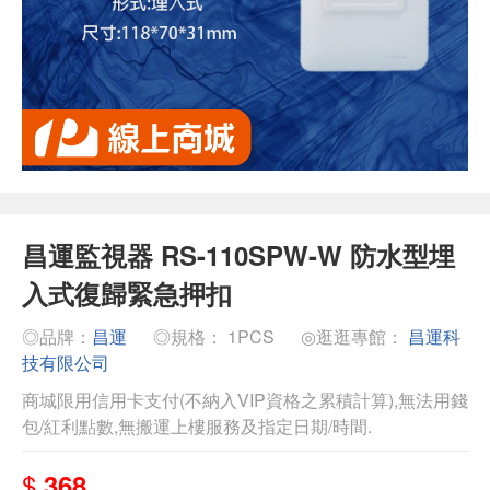
昌運監視器 RS-110SPW-W 防水型埋
入式復歸緊急押扣
◎品牌：
昌運
◎規格： 1PCS
◎逛逛專館：
昌運科
技有限公司
商城限用信用卡支付(不納入VIP資格之累積計算),無法用錢
包/紅利點數,無搬運上樓服務及指定日期/時間.
$
368