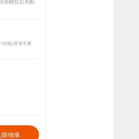
法用錢包/紅利點
送100點(單筆不累
入購物車