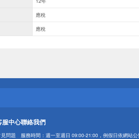
12年
應稅
應稅
送
請小心！
送
客服中心
聯絡我們
請小心！
常見問題
服務時間：
週一至週日 09:00-21:00，例假日依網站