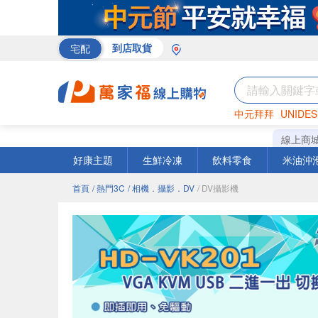
宅配
到店取貨
中元拜拜
UNIDES
巧克力
罐頭
咖啡
線上商
好康主題
生鮮冷凍
飲料零食
米油沖
首頁
/ 熱門3C
/ 相機．攝影．DV
/ DV攝影機