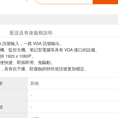
配送及售後服務說明
A 訊號輸入，一路 VGA 訊號輸出。
機、監控主機、筆記型電腦等具有 VGA 接口的設備。
1920 x 1080P。
便快捷、即插即用、免驅動。
，具有抗干擾、防腐蝕的特性使訊號更加穩定。
家
其他
-
號
-