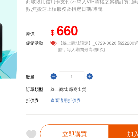
商城限用信用卡支付(不納入VIP資格之累積計算),無
數,無搬運上樓服務及指定日期/時間.
660
$
原價
促銷活動
【線上商城限定】_0729-0820 滿$2200
贈，每人期間最高贈5次)
數量
訂單類型
線上商城 廠商出貨
折價券
查看適用折價券
立即購買
加