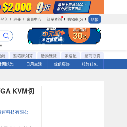
結帳
登入
註冊
會員中心
訂單查詢
購物車(0)
米
促銷
整箱購划算
活動總覽
家速配
超商取貨
休閒娛樂
日用生活
傢俱寢飾
服飾鞋包
GA KVM切
昌運科技有限公