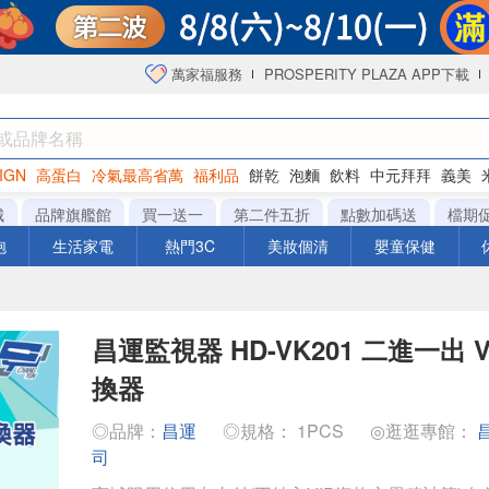
萬家福服務
PROSPERITY PLAZA APP下載
IGN
高蛋白
冷氣最高省萬
福利品
餅乾
泡麵
飲料
中元拜拜
義美
海苔
城
品牌旗艦館
買一送一
第二件五折
點數加碼送
檔期
泡
生活家電
熱門3C
美妝個清
嬰童保健
昌運監視器 HD-VK201 二進一出 V
換器
◎品牌：
昌運
◎規格： 1PCS
◎逛逛專館：
司