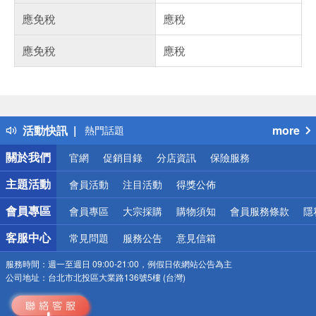
應免稅
應稅
應免稅
應稅
偏遠地區配送
詐騙網頁！請小心！
得獎公告
活動快訊
more
熱門話題
銀行優惠
關於我們
官網
促銷目錄
分店資訊
保險服務
偏遠地區配送
詐騙網頁！請小心！
主題活動
會員活動
注目活動
得獎公佈
會員專區
會員專區
大宗採購
購物須知
會員服務條款
隱
客服中心
常見問題
服務公告
意見信箱
服務時間：
週一至週日 09:00-21:00，例假日依網站公告為主
公司地址：
台北市北投區大業路136號5樓 (台灣)