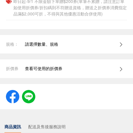
即日起-9/1 不限金額下單贈$200券(單筆不累贈，請注意訂單
如使用折價券/折扣碼則不符贈送資格，贈送之折價券消費指定
品滿$2,000可折，不得與其他優惠活動合併使用)
規格：
請選擇數量、規格
折價券
查看可使用的折價券
商品資訊
配送及售後服務說明