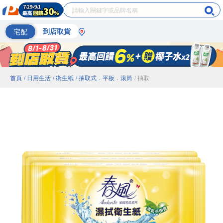
宅配
到店取貨
首頁
/ 日用生活
/ 衛生紙
/ 抽取式．平板．滾筒
/ 抽取