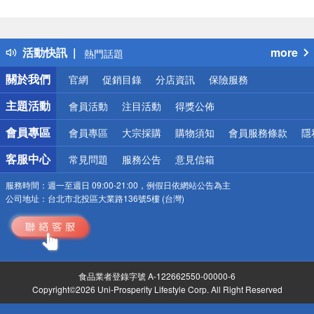
偏遠地區配送
詐騙網頁！請小心！
得獎公告
活動快訊
more
熱門話題
銀行優惠
關於我們
官網
促銷目錄
分店資訊
保險服務
偏遠地區配送
詐騙網頁！請小心！
主題活動
會員活動
注目活動
得獎公佈
會員專區
會員專區
大宗採購
購物須知
會員服務條款
隱
客服中心
常見問題
服務公告
意見信箱
服務時間：
週一至週日 09:00-21:00，例假日依網站公告為主
公司地址：
台北市北投區大業路136號5樓 (台灣)
食品業者登錄字號 A-122662550-00000-6
Copyright©2026 Uni-Prosperity Lifestyle Corp. All Right Reserved