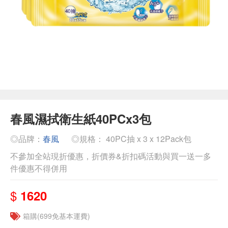
春風濕拭衛生紙40PCx3包
◎品牌：
春風
◎規格： 40PC抽 x 3 x 12Pack包
不參加全站現折優惠，折價券&折扣碼活動與買一送一多
件優惠不得併用
$
1620
箱購(699免基本運費)