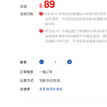
89
$
原價
促銷活動
8/8-8/10 單筆折扣後滿$2,000享9折(單
品不適用，不得與其他促銷活動/加價購/折
$2000
即日起-9/1 不限金額下單贈$200券(單
如使用折價券/折扣碼則不符贈送資格，
品滿$2,000可折，不得與其他優惠活動合
數量
訂單類型
一般訂單
出貨方式
宅配/到店取貨
折價券
查看適用折價券