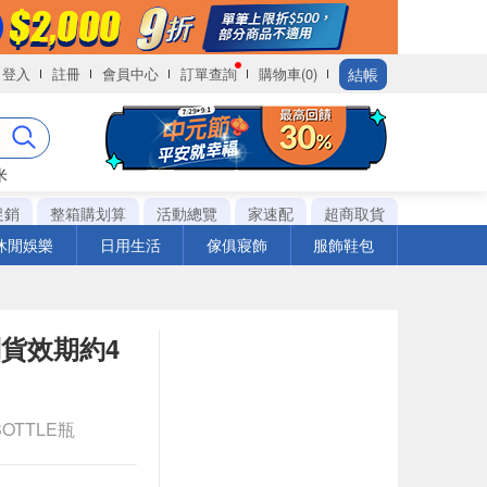
結帳
登入
註冊
會員中心
訂單查詢
購物車(0)
米
促銷
整箱購划算
活動總覽
家速配
超商取貨
休閒娛樂
日用生活
傢俱寢飾
服飾鞋包
到貨效期約4
BOTTLE瓶