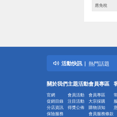
應免稅
偏遠地區配
詐騙網頁！
得獎公告
活動快訊
熱門話題
銀行優惠
偏遠地區配
關於我們
主題活動
會員專區
詐騙網頁！
官網
會員活動
會員專區
促銷目錄
注目活動
大宗採購
分店資訊
得獎公佈
購物須知
保險服務
會員服務條款