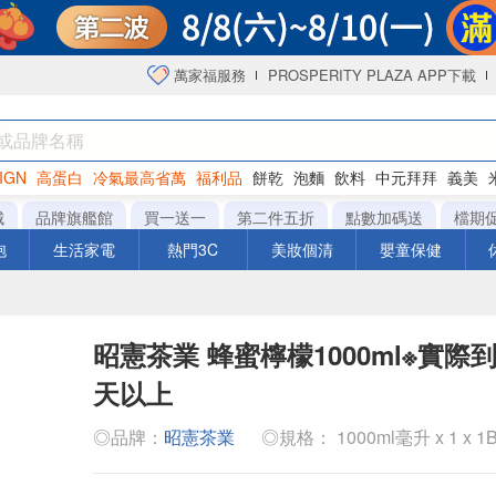
萬家福服務
PROSPERITY PLAZA APP下載
IGN
高蛋白
冷氣最高省萬
福利品
餅乾
泡麵
飲料
中元拜拜
義美
洋芋片
城
品牌旗艦館
買一送一
第二件五折
點數加碼送
檔期
泡
生活家電
熱門3C
美妝個清
嬰童保健
昭憲茶業 蜂蜜檸檬1000ml※實際
天以上
◎品牌：
昭憲茶業
◎規格： 1000ml毫升 x 1 x 1