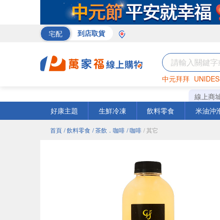
宅配
到店取貨
中元拜拜
UNIDES
巧克力
罐頭
海苔
線上商
好康主題
生鮮冷凍
飲料零食
米油沖
首頁
/ 飲料零食
/ 茶飲．咖啡
/ 咖啡
/ 其它