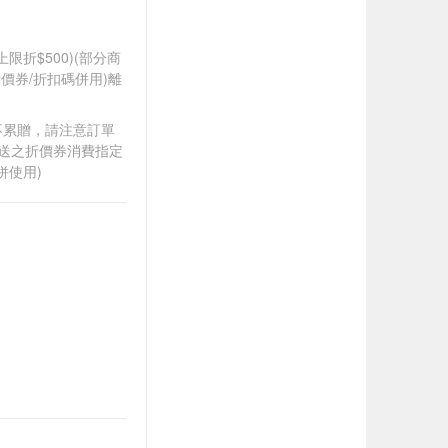
筆上限折$500)(部分商
價券/折扣碼併用)離
筆不累贈，請注意訂單
贈送之折價券消費指定
併使用)