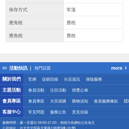
保存方式
常溫
應免稅
應稅
應免稅
應稅
偏遠地區配送
詐騙網頁！請小心！
得獎公告
活動快訊
more
熱門話題
銀行優惠
關於我們
官網
促銷目錄
分店資訊
保險服務
偏遠地區配送
詐騙網頁！請小心！
主題活動
會員活動
注目活動
得獎公佈
會員專區
會員專區
大宗採購
購物須知
會員服務條款
隱
客服中心
常見問題
服務公告
意見信箱
服務時間：
週一至週日 09:00-21:00，例假日依網站公告為主
公司地址：
台北市北投區大業路136號5樓 (台灣)