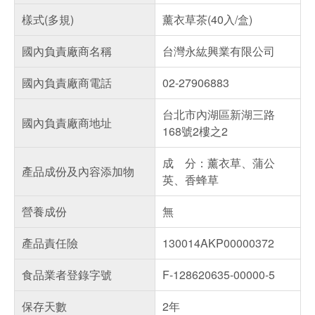
樣式(多規)
薰衣草茶(40入/盒)
國內負責廠商名稱
台灣永紘興業有限公司
國內負責廠商電話
02-27906883
台北市內湖區新湖三路
國內負責廠商地址
168號2樓之2
成 分：薰衣草、蒲公
產品成份及內容添加物
英、香蜂草
營養成份
無
產品責任險
130014AKP00000372
食品業者登錄字號
F-128620635-00000-5
保存天數
2年