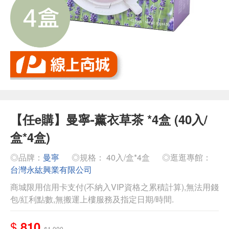
【任e購】曼寧-薰衣草茶 *4盒 (40入/
盒*4盒)
◎品牌：
曼寧
◎規格： 40入/盒*4盒
◎逛逛專館：
台灣永紘興業有限公司
商城限用信用卡支付(不納入VIP資格之累積計算),無法用錢
包/紅利點數,無搬運上樓服務及指定日期/時間.
$
810
$1,000