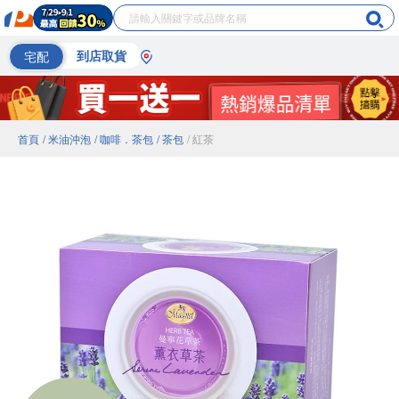
宅配
到店取貨
首頁
/ 米油沖泡
/ 咖啡．茶包
/ 茶包
/ 紅茶