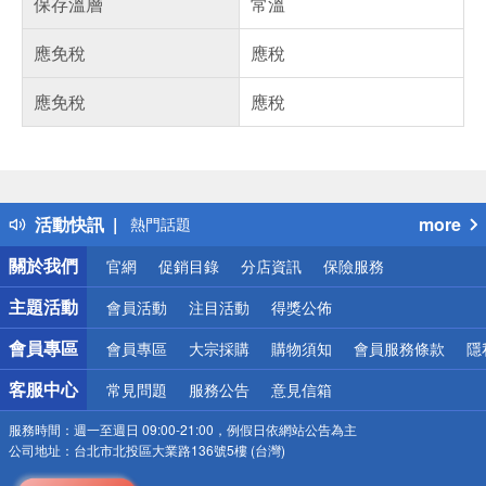
保存溫層
常溫
應免稅
應稅
應免稅
應稅
偏遠地區配送
詐騙網頁！請小心！
得獎公告
活動快訊
more
熱門話題
銀行優惠
關於我們
官網
促銷目錄
分店資訊
保險服務
偏遠地區配送
詐騙網頁！請小心！
主題活動
會員活動
注目活動
得獎公佈
會員專區
會員專區
大宗採購
購物須知
會員服務條款
隱
客服中心
常見問題
服務公告
意見信箱
服務時間：
週一至週日 09:00-21:00，例假日依網站公告為主
公司地址：
台北市北投區大業路136號5樓 (台灣)