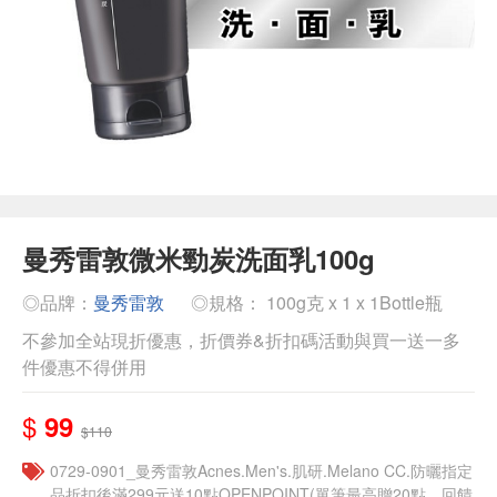
曼秀雷敦微米勁炭洗面乳100g
◎品牌：
曼秀雷敦
◎規格： 100g克 x 1 x 1Bottle瓶
不參加全站現折優惠，折價券&折扣碼活動與買一送一多
件優惠不得併用
$
99
$110
0729-0901_曼秀雷敦Acnes.Men's.肌研.Melano CC.防曬指定
品折扣後滿299元送10點OPENPOINT(單筆最高贈20點，回饋