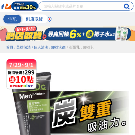
宅配
到店取貨
首頁
/ 美妝個清
/ 個人清潔
/ 卸妝洗顏
/ 洗面乳．卸妝乳