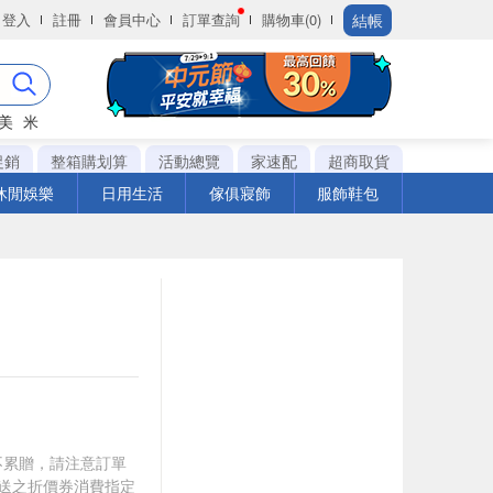
結帳
登入
註冊
會員中心
訂單查詢
購物車(0)
美
米
促銷
整箱購划算
活動總覽
家速配
超商取貨
休閒娛樂
日用生活
傢俱寢飾
服飾鞋包
筆不累贈，請注意訂單
贈送之折價券消費指定