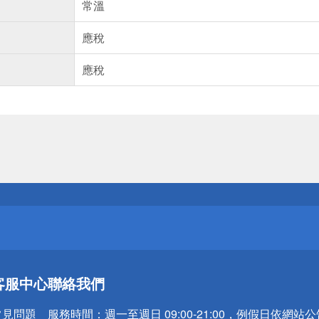
常溫
應稅
應稅
送
請小心！
送
客服中心
聯絡我們
請小心！
常見問題
服務時間：
週一至週日 09:00-21:00，例假日依網站