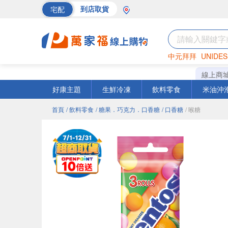
宅配
到店取貨
中元拜拜
UNIDES
巧克力
罐頭
海苔
線上商
好康主題
生鮮冷凍
飲料零食
米油沖
首頁
/ 飲料零食
/ 糖果．巧克力．口香糖
/ 口香糖
/ 喉糖