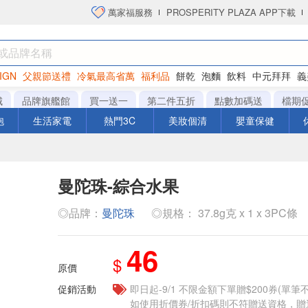
萬家福服務
PROSPERITY PLAZA APP下載
IGN
父親節送禮
冷氣最高省萬
福利品
餅乾
泡麵
飲料
中元拜拜
義
洋芋片
城
品牌旗艦館
買一送一
第二件五折
點數加碼送
檔期
泡
生活家電
熱門3C
美妝個清
嬰童保健
曼陀珠-綜合水果
◎品牌：
曼陀珠
◎規格： 37.8g克 x 1 x 3PC條
46
$
原價
促銷活動
即日起-9/1 不限金額下單贈$200券(單
如使用折價券/折扣碼則不符贈送資格，