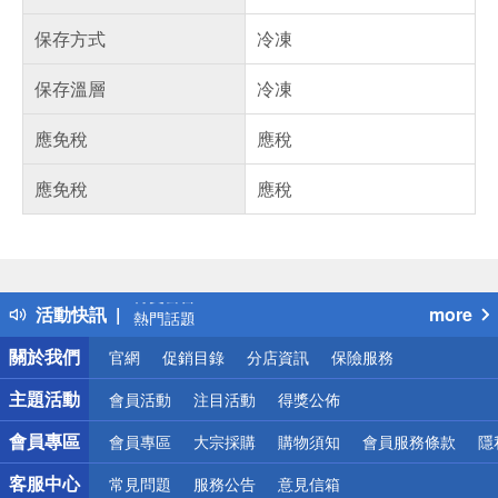
保存方式
冷凍
保存溫層
冷凍
應免稅
應稅
應免稅
應稅
偏遠地區配送
詐騙網頁！請小心！
得獎公告
活動快訊
more
熱門話題
銀行優惠
關於我們
官網
促銷目錄
分店資訊
保險服務
偏遠地區配送
詐騙網頁！請小心！
主題活動
會員活動
注目活動
得獎公佈
會員專區
會員專區
大宗採購
購物須知
會員服務條款
隱
客服中心
常見問題
服務公告
意見信箱