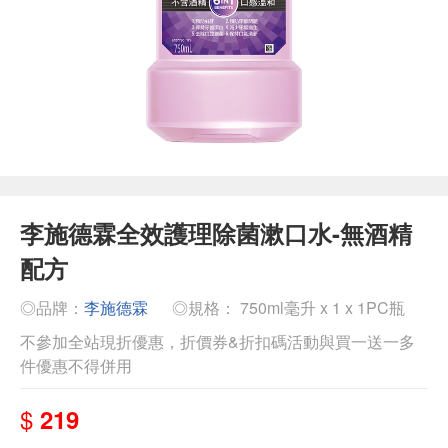
李施德霖全效護理除菌漱口水-無酒精
配方
◎品牌：
李施德霖
◎規格： 750ml毫升 x 1 x 1PC瓶
不參加全站現折優惠，折價券&折扣碼活動與買一送一多
件優惠不得併用
$
219