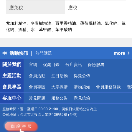
應免稅
應稅
尤加利精油、冬青樹精油、百里香精油、薄荷腦精油、氯化鋅、氟
化納、酒精、水、苯甲酸、苯甲酸鈉
偏遠地區配送
詐騙網頁！請小心！
得獎公告
活動快訊
more
熱門話題
銀行優惠
關於我們
官網
促銷目錄
分店資訊
保險服務
偏遠地區配送
詐騙網頁！請小心！
主題活動
會員活動
注目活動
得獎公佈
會員專區
會員專區
大宗採購
購物須知
會員服務條款
隱
客服中心
常見問題
服務公告
意見信箱
服務時間：
週一至週日 09:00-21:00，例假日依網站公告為主
公司地址：
台北市北投區大業路136號5樓 (台灣)