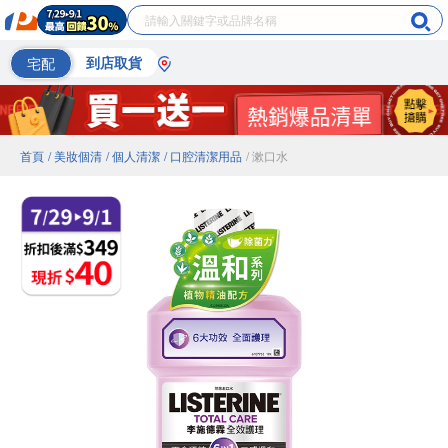
宅配
到店取貨
首頁
/ 美妝個清
/ 個人清潔
/ 口腔清潔用品
/ 漱口水