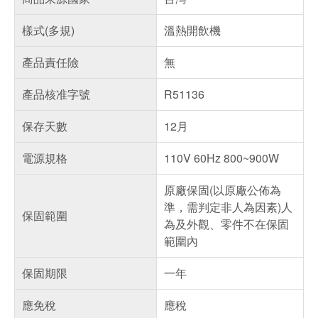
樣式(多規)
溫熱開飲機
產品責任險
無
產品核准字號
R51136
保存天數
12月
電源規格
110V 60Hz 800~900W
原廠保固(以原廠公佈為
準，需判定非人為因素)人
保固範圍
為及外觀、零件不在保固
範圍內
保固期限
一年
應免稅
應稅