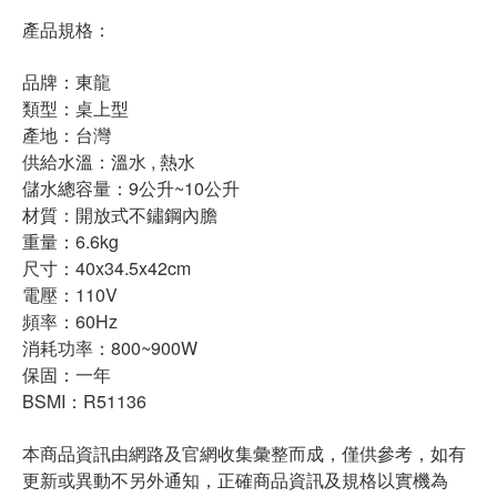
產品規格：
品牌：東龍
類型：桌上型
產地：台灣
供給水溫：溫水 , 熱水
儲水總容量：9公升~10公升
材質：開放式不鏽鋼內膽
重量：6.6kg
尺寸：40x34.5x42cm
電壓：110V
頻率：60Hz
消耗功率：800~900W
保固：一年
BSMI：R51136
本商品資訊由網路及官網收集彙整而成，僅供參考，如有
更新或異動不另外通知，正確商品資訊及規格以實機為