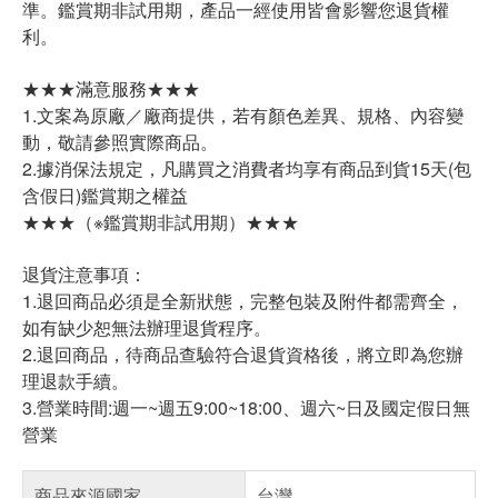
準。鑑賞期非試用期，產品一經使用皆會影響您退貨權
利。
★★★滿意服務★★★
1.文案為原廠／廠商提供，若有顏色差異、規格、內容變
動，敬請參照實際商品。
2.據消保法規定，凡購買之消費者均享有商品到貨15天(包
含假日)鑑賞期之權益
★★★（※鑑賞期非試用期）★★★
退貨注意事項：
1.退回商品必須是全新狀態，完整包裝及附件都需齊全，
如有缺少恕無法辦理退貨程序。
2.退回商品，待商品查驗符合退貨資格後，將立即為您辦
理退款手續。
3.營業時間:週一~週五9:00~18:00、週六~日及國定假日無
營業
商品來源國家
台灣