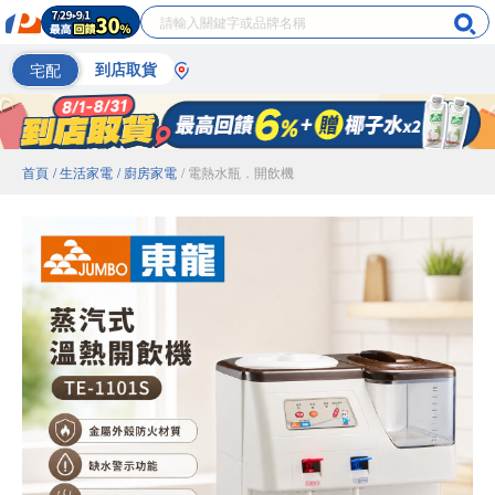
宅配
到店取貨
首頁
/ 生活家電
/ 廚房家電
/ 電熱水瓶．開飲機