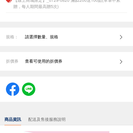
【線上商城限定】_0729-0820 滿$2200送100點(單筆不累
贈，每人期間最高贈5次)
規格：
請選擇數量、規格
折價券
查看可使用的折價券
商品資訊
配送及售後服務說明