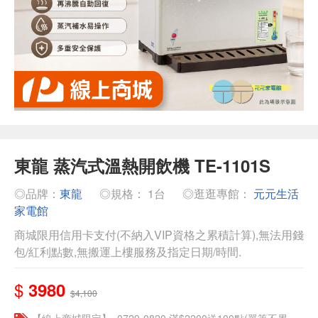
東龍 蒸汽式溫熱開飲機 TE-1101S
◎品牌：
東龍
◎規格： 1台
◎逛逛專館：
元元生活
家電館
商城限用信用卡支付(不納入VIP資格之累積計算),無法用錢
包/紅利點數,無搬運上樓服務及指定日期/時間.
$
3980
$4,100