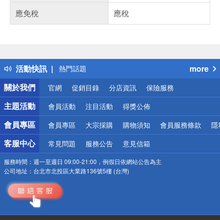
應免稅
應稅
偏遠地區配送
詐騙網頁！請小心！
得獎公告
活動快訊
more
熱門話題
銀行優惠
關於我們
官網
促銷目錄
分店資訊
保險服務
偏遠地區配送
詐騙網頁！請小心！
主題活動
會員活動
注目活動
得獎公佈
會員專區
會員專區
大宗採購
購物須知
會員服務條款
隱
客服中心
常見問題
服務公告
意見信箱
服務時間：
週一至週日 09:00-21:00，例假日依網站公告為主
公司地址：
台北市北投區大業路136號5樓 (台灣)