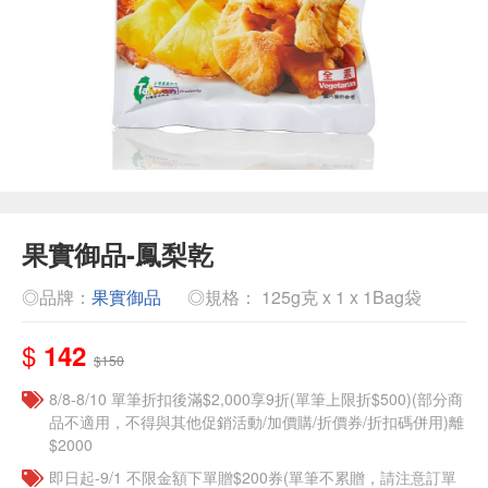
果實御品-鳳梨乾
◎品牌：
果實御品
◎規格： 125g克 x 1 x 1Bag袋
$
142
$150
8/8-8/10 單筆折扣後滿$2,000享9折(單筆上限折$500)(部分商
品不適用，不得與其他促銷活動/加價購/折價券/折扣碼併用)離
$2000
即日起-9/1 不限金額下單贈$200券(單筆不累贈，請注意訂單