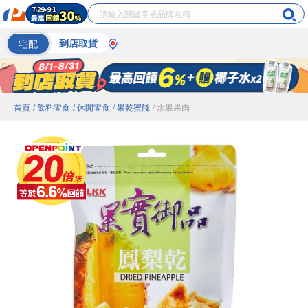
宅配
到店取貨
首頁
/ 飲料零食
/ 休閒零食
/ 果乾蜜餞
/ 水果果肉