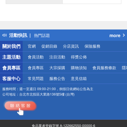
偏遠地區配送
詐騙網頁！請小心！
得獎公告
活動快訊
more
熱門話題
銀行優惠
關於我們
官網
促銷目錄
分店資訊
保險服務
偏遠地區配送
詐騙網頁！請小心！
主題活動
會員活動
注目活動
得獎公佈
會員專區
會員專區
大宗採購
購物須知
會員服務條款
隱
客服中心
常見問題
服務公告
意見信箱
服務時間：
週一至週日 09:00-21:00，例假日依網站公告為主
公司地址：
台北市北投區大業路136號5樓 (台灣)
食品業者登錄字號 A-122662550-00000-6