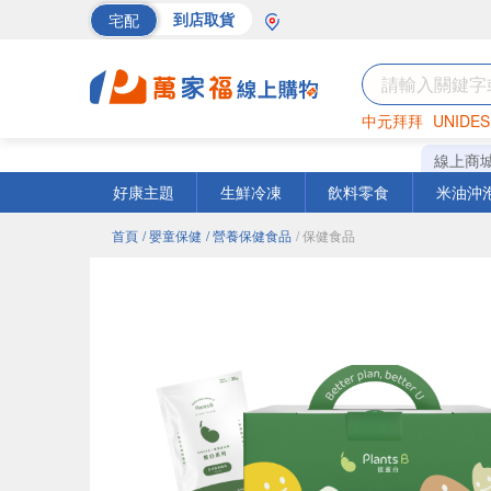
宅配
到店取貨
中元拜拜
UNIDES
巧克力
罐頭
海苔
線上商
好康主題
生鮮冷凍
飲料零食
米油沖
首頁
/ 嬰童保健
/ 營養保健食品
/ 保健食品