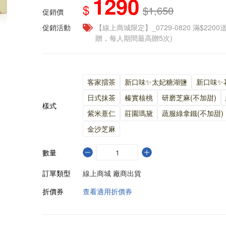
1290
$
$1,650
促銷價
促銷活動
【線上商城限定】_0729-0820 滿$2200
贈，每人期間最高贈5次)
客家擂茶
新口味✨太妃糖湖鹽
新口味✨
日式抹茶
榛實核桃
研磨芝麻(不加甜)
樣式
紫米薏仁
莊園瑪黛
蔬服綠拿鐵(不加甜)
金沙芝麻
數量
訂單類型
線上商城 廠商出貨
折價券
查看適用折價券