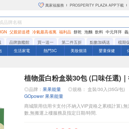
萬家福服務
PROSPERITY PLAZA APP下載
IGN
父親節送禮
冷氣最高省萬
福利品
餅乾
泡麵
飲料
中元拜拜
義
洋芋片
城
品牌旗艦館
買一送一
第二件五折
點數加碼送
檔期
泡
生活家電
熱門3C
美妝個清
嬰童保健
植物蛋白粉盒裝30包 (口味任選)
◎品牌：
果果能量
◎規格： 盒裝/30入(35G/包)
GOpower 果果能量
商城限用信用卡支付(不納入VIP資格之累積計算),無
數,無搬運上樓服務及指定日期/時間.