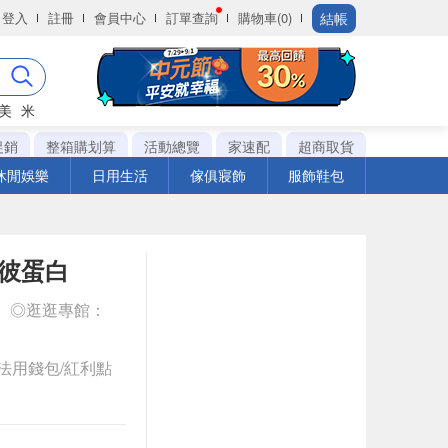
結帳
登入
註冊
會員中心
訂單查詢
購物車(0)
美
米
促銷
整箱購划算
活動總覽
家速配
超商取貨
休閒娛樂
日用生活
傢俱寢飾
服飾鞋包
｜彼蛋白
◎逛逛專館：
法用錢包/紅利點