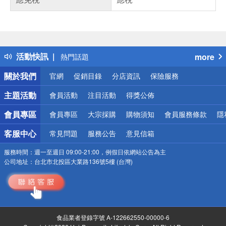
偏遠地區配送
詐騙網頁！請小心！
得獎公告
活動快訊
more
熱門話題
銀行優惠
關於我們
官網
促銷目錄
分店資訊
保險服務
偏遠地區配送
詐騙網頁！請小心！
主題活動
會員活動
注目活動
得獎公佈
會員專區
會員專區
大宗採購
購物須知
會員服務條款
隱
客服中心
常見問題
服務公告
意見信箱
服務時間：
週一至週日 09:00-21:00，例假日依網站公告為主
公司地址：
台北市北投區大業路136號5樓 (台灣)
食品業者登錄字號 A-122662550-00000-6