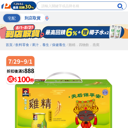
宅配
到店取貨
首頁
/ 飲料零食
/ 果汁．養生
/ 保健養生
/ 雞精．四物飲．燕窩