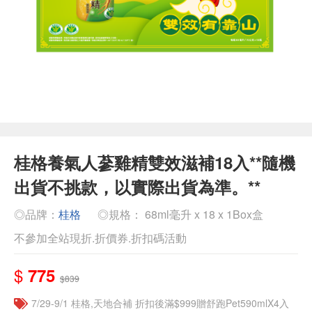
桂格養氣人蔘雞精雙效滋補18入**隨機
出貨不挑款，以實際出貨為準。**
◎品牌：
桂格
◎規格： 68ml毫升 x 18 x 1Box盒
不參加全站現折.折價券.折扣碼活動
$
775
$839
7/29-9/1 桂格,天地合補 折扣後滿$999贈舒跑Pet590mlX4入