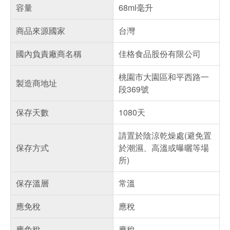
容量
68ml毫升
商品來源國家
台灣
國內負責廠商名稱
佳格食品股份有限公司
桃園市大園區和平西路一
製造商地址
段369號
保存天數
1080天
請置於陰涼乾燥處(避免置
保存方式
於潮濕、高溫或曝曬等場
所)
保存溫層
常溫
應免稅
應稅
應免稅
應稅