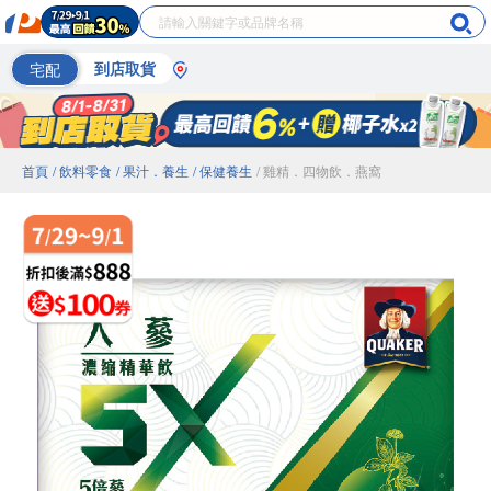
宅配
到店取貨
首頁
/ 飲料零食
/ 果汁．養生
/ 保健養生
/ 雞精．四物飲．燕窩