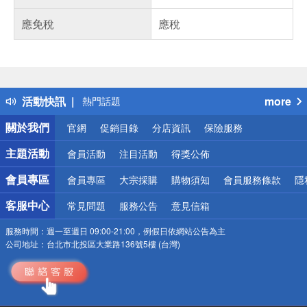
應免稅
應稅
偏遠地區配送
詐騙網頁！請小心！
得獎公告
活動快訊
more
熱門話題
銀行優惠
關於我們
官網
促銷目錄
分店資訊
保險服務
偏遠地區配送
詐騙網頁！請小心！
主題活動
會員活動
注目活動
得獎公佈
會員專區
會員專區
大宗採購
購物須知
會員服務條款
隱
客服中心
常見問題
服務公告
意見信箱
服務時間：
週一至週日 09:00-21:00，例假日依網站公告為主
公司地址：
台北市北投區大業路136號5樓 (台灣)