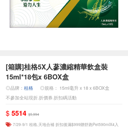
[箱購]桂格5X人蔘濃縮精華飲盒裝
15ml*18包x 6BOX盒
◎品牌：
桂格
◎規格： 15ml毫升 x 18 x 6BOX盒
不參加全站現折.折價券.折扣碼活動
$
5514
$5,994
7/29-9/1 桂格,天地合補 折扣後滿$999贈舒跑Pet590mlX4入