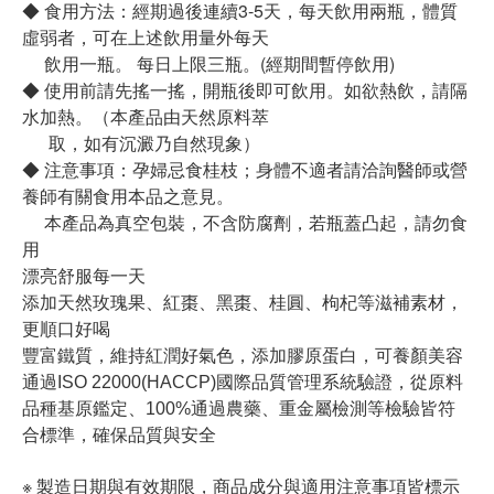
◆ 食用方法：經期過後連續3-5天，每天飲用兩瓶，體質
虛弱者，可在上述飲用量外每天
飲用一瓶。 每日上限三瓶。(經期間暫停飲用)
◆ 使用前請先搖一搖，開瓶後即可飲用。如欲熱飲，請隔
水加熱。（本產品由天然原料萃
取，如有沉澱乃自然現象）
◆ 注意事項：孕婦忌食桂枝；身體不適者請洽詢醫師或營
養師有關食用本品之意見。
本產品為真空包裝，不含防腐劑，若瓶蓋凸起，請勿食
用
漂亮舒服每一天
添加天然玫瑰果、紅棗、黑棗、桂圓、枸杞等滋補素材，
更順口好喝
豐富鐵質，維持紅潤好氣色，添加膠原蛋白，可養顏美容
通過ISO 22000(HACCP)國際品質管理系統驗證，從原料
品種基原鑑定、100%通過農藥、重金屬檢測等檢驗皆符
合標準，確保品質與安全
※ 製造日期與有效期限，商品成分與適用注意事項皆標示