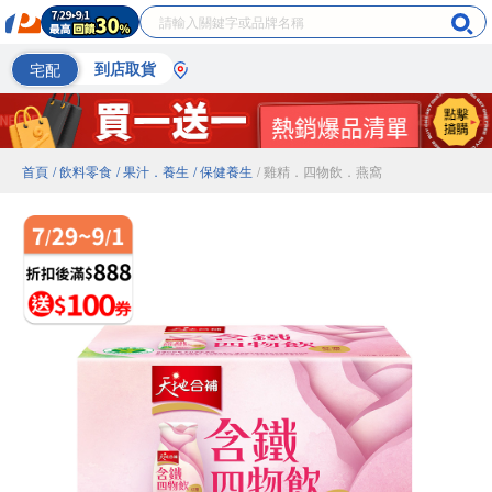
宅配
到店取貨
首頁
/ 飲料零食
/ 果汁．養生
/ 保健養生
/ 雞精．四物飲．燕窩