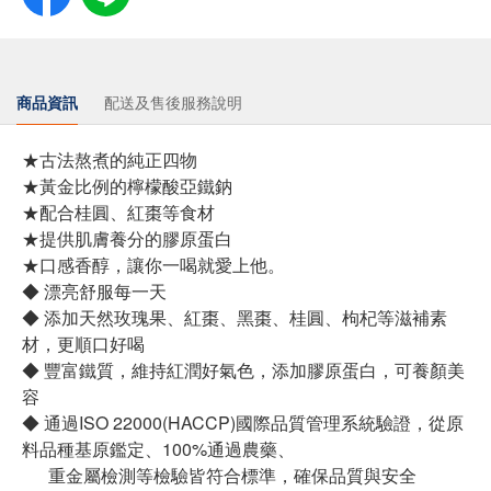
商品資訊
配送及售後服務說明
★古法熬煮的純正四物
★黃金比例的檸檬酸亞鐵鈉
★配合桂圓、紅棗等食材
★提供肌膚養分的膠原蛋白
★口感香醇，讓你一喝就愛上他。
◆ 漂亮舒服每一天
◆ 添加天然玫瑰果、紅棗、黑棗、桂圓、枸杞等滋補素
材，更順口好喝
◆ 豐富鐵質，維持紅潤好氣色，添加膠原蛋白，可養顏美
容
◆ 通過ISO 22000(HACCP)國際品質管理系統驗證，從原
料品種基原鑑定、100%通過農藥、
重金屬檢測等檢驗皆符合標準，確保品質與安全