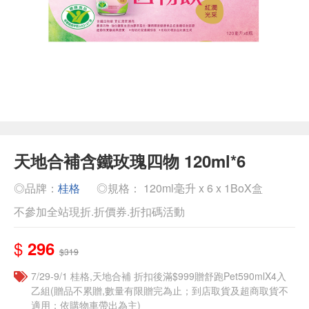
天地合補含鐵玫瑰四物 120ml*6
◎品牌：
桂格
◎規格： 120ml毫升 x 6 x 1BoX盒
不參加全站現折.折價券.折扣碼活動
$
296
$319
7/29-9/1 桂格,天地合補 折扣後滿$999贈舒跑Pet590mlX4入
乙組(贈品不累贈,數量有限贈完為止；到店取貨及超商取貨不
適用；依購物車帶出為主)​