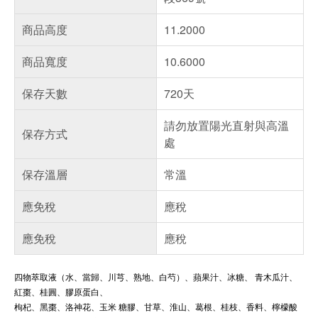
商品高度
11.2000
商品寬度
10.6000
保存天數
720天
請勿放置陽光直射與高溫
保存方式
處
保存溫層
常溫
應免稅
應稅
應免稅
應稅
四物萃取液（水、當歸、川芎、熟地、白芍）、蘋果汁、冰糖、 青木瓜汁、
紅棗、桂圓、膠原蛋白、
枸杞、黑棗、洛神花、玉米 糖膠、甘草、淮山、葛根、桂枝、香料、檸檬酸