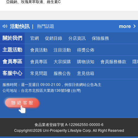
亞鐵鈉、玫瑰果萃取液、維生素C
偏遠地區配送
詐騙網頁！請小心！
得獎公告
活動快訊
more
熱門話題
銀行優惠
關於我們
官網
促銷目錄
分店資訊
保險服務
偏遠地區配送
詐騙網頁！請小心！
主題活動
會員活動
注目活動
得獎公佈
會員專區
會員專區
大宗採購
購物須知
會員服務條款
隱
客服中心
常見問題
服務公告
意見信箱
服務時間：
週一至週日 09:00-21:00，例假日依網站公告為主
公司地址：
台北市北投區大業路136號5樓 (台灣)
食品業者登錄字號 A-122662550-00000-6
Copyright©2026 Uni-Prosperity Lifestyle Corp. All Right Reserved