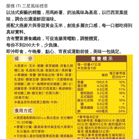
榮獲 ITi 三星風味標章
以法式廚藝的精髓，用馬鈴薯、奶油風味為基底，以巴西里葉提
味，調合出濃湯鮮甜滋味。
搭配大燕麥片與香甜黃金玉米，創造多層次口感，每㇐口都吃得到
真材實料。
含有豐富膳食纖維，可促進腸胃蠕動，調整體質。
每份不到200大卡，少負擔。
即沖即食，午晚餐、點心、宵夜或運動前後，美味一包搞定。