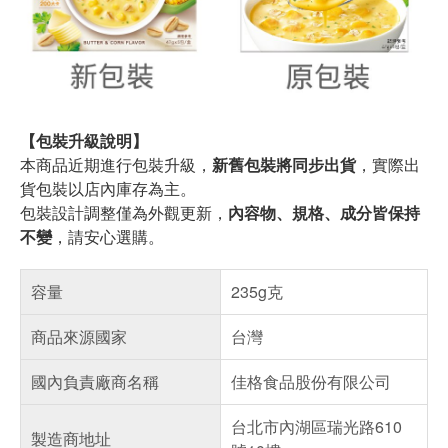
【包裝升級說明】
本商品近期進行包裝升級，
新舊包裝將同步出貨
，實際出
貨包裝以店內庫存為主。
包裝設計調整僅為外觀更新，
內容物、規格、成分皆保持
不變
，請安心選購。
容量
235g克
商品來源國家
台灣
國內負責廠商名稱
佳格食品股份有限公司
台北市內湖區瑞光路610
製造商地址