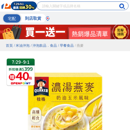
宅配
到店取貨
首頁
/ 米油沖泡
/ 沖泡飲品．食品
/ 早餐食品
/ 燕麥