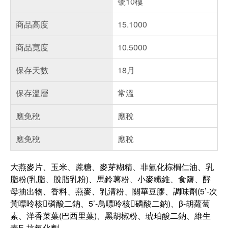
號10樓
商品高度
15.1000
商品寬度
10.5000
保存天數
18月
保存溫層
常溫
應免稅
應稅
應免稅
應稅
大燕麥片、玉米、蔗糖、麥芽糊精、非氫化棕櫚仁油、乳
脂粉(乳脂、脫脂乳粉)、馬鈴薯粉、小麥纖維、食鹽、酵
母抽出物、香料、燕麥、乳清粉、關華豆膠、調味劑(5’-次
黃嘌呤核磷酸二鈉、5’-鳥嘌呤核磷酸二鈉)、β-胡蘿蔔
素、洋香菜葉(巴西里葉)、黑胡椒粉、琥珀酸二鈉、維生
素E-抗氧化劑。