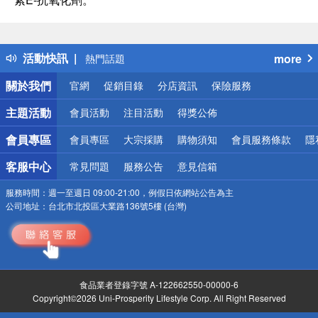
偏遠地區配送
詐騙網頁！請小心！
得獎公告
活動快訊
more
熱門話題
銀行優惠
關於我們
官網
促銷目錄
分店資訊
保險服務
偏遠地區配送
詐騙網頁！請小心！
主題活動
會員活動
注目活動
得獎公佈
會員專區
會員專區
大宗採購
購物須知
會員服務條款
隱
客服中心
常見問題
服務公告
意見信箱
服務時間：
週一至週日 09:00-21:00，例假日依網站公告為主
公司地址：
台北市北投區大業路136號5樓 (台灣)
食品業者登錄字號 A-122662550-00000-6
Copyright©2026 Uni-Prosperity Lifestyle Corp. All Right Reserved