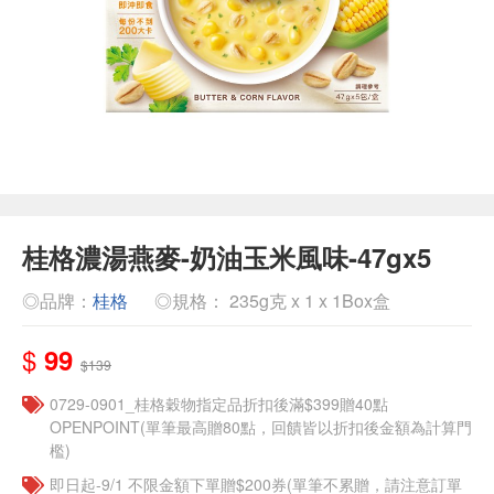
桂格濃湯燕麥-奶油玉米風味-47gx5
◎品牌：
桂格
◎規格： 235g克 x 1 x 1Box盒
$
99
$139
0729-0901_桂格穀物指定品折扣後滿$399贈40點
OPENPOINT(單筆最高贈80點，回饋皆以折扣後金額為計算門
檻)
即日起-9/1 不限金額下單贈$200券(單筆不累贈，請注意訂單